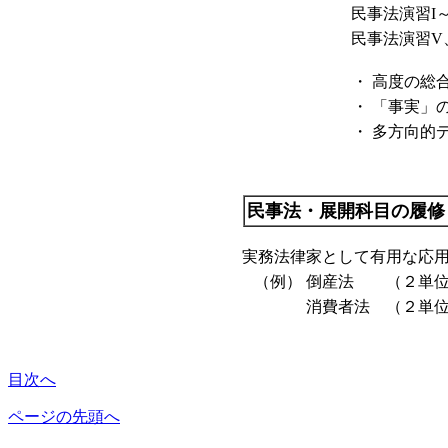
民事法演習I～
民事法演習V
・
高度の総
・
「事実」
・
多方向的
民事法・展開科目の履修
実務法律家として有用な応
（例）
倒産法
（２単
消費者法
（２単
目次へ
ページの先頭へ