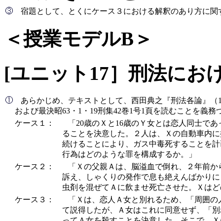
宿題として、とくにケース３における解釈のあり方に関
＜授業モデルB＞
[ユニット17］刑法にお
あらかじめ、テキストとして、西田典之『刑法各論』（1999年
および最決昭63・1・19刑集42巻1号1頁を読むことを
ケース１：
「20歳のＸと16歳のＹ女とは恋人同士で
ることを決意した。２人は、Ｘの自動車内に
続けることにより、ガス中毒死することを計
行為はどのような罪を構成するか。」
ケース２：
「Ｘの父親Ａは、脳溢血で倒れ、２年前か
訴え、しゃくりの発作で息も絶えんばかりに
虫剤を混ぜてＡに飲ませ死亡させた。Ｘはど
ケース３：
「Ｘは、恋人Ａ女と別れるため、「周囲の
て説得したが、Ａ女はこれに同意せず、「別
ってＡ女を殺すことを決意した。そこで、Ｘ