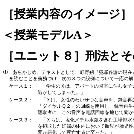
［授業内容のイメージ］
＜授業モデルA＞
［ユニット８］刑法とそ
あらかじめ、テキストとして、町野朔『犯罪各論の現在』（19
を読むことを義務づけ、次の３つの設例について一応の解
ケース１：
「学生のＸは、アパートの隣室に住む女子
逃がしてしまった。」
ケース２：
「Ｘは、女性のわいせつな音声を、録音再
「ダイヤルＱ２」の回線を使用し、録音再生
聴取者に、この音声を電話回線を通じて聞か
ケース３：
「Ｘらは、塩化メチル水銀を含む工場排水
を摂取した妊婦の体内において胎児が胎児性
変が悪化して死亡するに至った。」