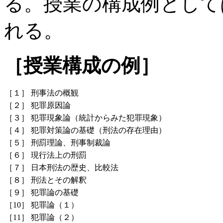
る。授業の構成例として
れる。
［授業構成の例］
［１］
刑事法の概観
［２］
犯罪原因論
［３］
犯罪現象論（統計からみた犯罪現象）
［４］
犯罪対策論の基礎（刑法の存在理由）
［５］
刑罰理論、刑事制裁論
［６］
現行法上の刑罰
［７］
日本刑法の歴史、比較法
［８］
刑法とその解釈
［９］
犯罪論の基礎
［10］
犯罪論（１）
［11］
犯罪論（２）