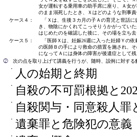
女が運転する乗用車の助手席に座り、Ａ女が
のまま溺死したとき、Ｘはどのような刑事責
ケース４：
「Ｘは、生後３カ月の子Ａの育児と世話に
き、物陰にかくれてこっそりうかがっていた
はじめたのを確認した後に、その場を立ち去
ケース５：
「医師Ｘは、妊娠26週に入った妊婦Ｙの依
の医師Ｂの手により救命の措置を施され、そ
になってＡには身体の障害が後遺症として残
次の点を取り上げて講義を行うが、随時、設例に対する
・
人の始期と終期
・
自殺の不可罰根拠と20
・
自殺関与・同意殺人罪
・
遺棄罪と危険犯の意義
・