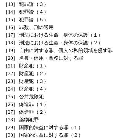
［13］
犯罪論（３）
［14］
犯罪論（４）
［15］
犯罪論（５）
［16］
罪数、刑の適用
［17］
刑法における生命・身体の保護（１）
［18］
刑法における生命・身体の保護（２）
［19］
自由に対する罪、個人の私的領域を侵す罪
［20］
名誉・信用・業務に対する罪
［21］
財産犯（１）
［22］
財産犯（２）
［23］
財産犯（３）
［24］
財産犯（４）
［25］
公共危険犯
［26］
偽造罪（１）
［27］
偽造罪（２）
［28］
薬物犯罪
［29］
国家的法益に対する罪（１）
［30］
国家的法益に対する罪（２）