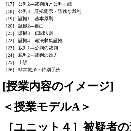
［17］
公判2―裁判所と公判手続
［18］
公判3―証拠開示・迅速な裁判
［19］
証拠1―基本原則
［20］
証拠2―自白
［21］
証拠3―伝聞法則
［22］
証拠4―違法収集証拠
［23］
裁判1―公判の裁判
［24］
裁判2―裁判の効力
［25］
上訴
［26］
非常救済・特別手続
[授業内容のイメージ]
＜授業モデルA＞
［ユニット４］被疑者の