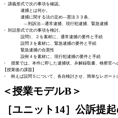
・
講義形式で次の事項を確認。
逮捕とは何か。
逮捕に関する法の定め―憲法３３条、
―刑訴法―通常逮捕、現行犯逮捕、緊急逮捕
・
対話形式で次の事項を検討。
設問1、２を素材に、通常逮捕の要件と手続
設問３を素材に、緊急逮捕の要件と手続
緊急逮捕の合憲性
設例４を素材に、現行犯逮捕の要件と手続
・
授業では、本件に即した逮捕状、弁解録取書、検察官へ
【授業後の課題】
・
例えば設問５について、各自検討させ、簡単なレポート
＜授業モデルB＞
［ユニット14］公訴提