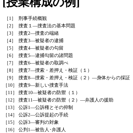
[授業構成の例]
［1］
刑事手続概観
［2］
捜査１―捜査法の基本問題
［3］
捜査2―捜査の端緒
［4］
捜査3―被疑者の逮捕
［5］
捜査4―被疑者の勾留
［6］
捜査5―逮捕勾留の諸問題
［7］
捜査6―被疑者の取調べ
［8］
捜査7―捜索・差押え・検証（１）
［9］
捜査8―捜索・差押え・検証（２）―身体からの採証
［10］
捜査9―新しい捜査手法
［11］
捜査10―被疑者の防禦（１）
［12］
捜査11―被疑者の防禦（２）―弁護人の援助
［13］
公訴1―公訴権とその抑制
［14］
公訴2―公訴提起の手続
［15］
公訴3―審判の対象
［16］
公判1―被告人･弁護人