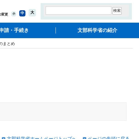
大
中
小
の変更
申請・手続き
文部科学省の紹介
のまとめ
文部科学省ホームページトップへ
ページの先頭に戻る