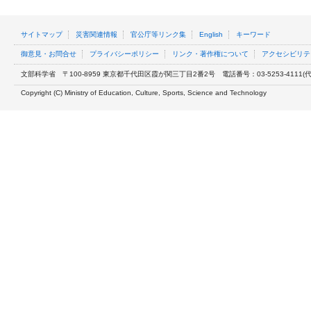
サイトマップ
災害関連情報
官公庁等リンク集
English
キーワード
御意見・お問合せ
プライバシーポリシー
リンク・著作権について
アクセシビリテ
文部科学省
〒100-8959 東京都千代田区霞が関三丁目2番2号
電話番号：03-5253-4111(代表
Copyright (C) Ministry of Education, Culture, Sports, Science and Technology