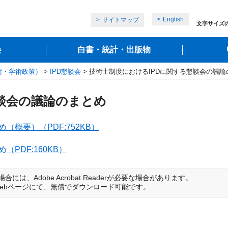
English
サイトマップ
文字サイズ
会
白書・統計・出版物
術・学術政策）
>
IPD懇談会
> 技術士制度におけるIPDに関する懇談会の議論
談会の議論のまとめ
概要）（PDF:752KB）
PDF:160KB）
は、Adobe Acrobat Readerが必要な場合があります。
は開発元のWebページにて、無償でダウンロード可能です。