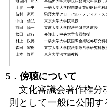
道垣内 正人
早稲田大学大学院法務研究科教授，
土肥 一史
一橋大学大学院国際企業戦略研究科
苗村 憲司
駒澤大学グローバル・メディア・ス
中山 信弘
東京大学大学院教授
前田 陽一
立教大学大学院法務研究科教授
松田 政行
弁護士，中央大学客員教授
村上 政博
一橋大学大学院国際企業戦略研究科
森田 宏樹
東京大学大学院法学政治学研究科教
山本 隆司
東京大学法学部教授
5．傍聴について
文化審議会著作権分
則として一般に公開す