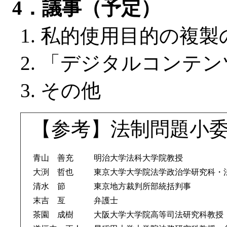
4．議事（予定）
私的使用目的の複製
「デジタルコンテン
その他
【参考】法制問題小
青山 善充
明治大学法科大学院教授
大渕 哲也
東京大学大学院法学政治学研究科・
清水 節
東京地方裁判所部統括判事
末吉 亙
弁護士
茶園 成樹
大阪大学大学院高等司法研究科教授