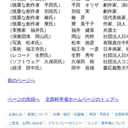
（慎重な創作者 平田氏）
平田 オリザ
劇作家、演
（慎重な創作者 別役氏）
別役 実
劇作家
（慎重な創作者 椿氏）
椿 昇
現代美術家
（慎重な創作者 寮氏）
寮 美千子
作家、詩人
（実務家 福井氏）
福井 健策
弁護士
（演奏団体 岡山氏）
岡山 尚幹
社団法人日
（写真 松本氏）
松本 徳彦
有限責任中
（美術 福王寺氏）
福王寺 一彦
日本画家、
（レコード 生野氏）
生野 秀年
社団法人日
（ソフトウェア 久保田氏）
久保田 裕
社団法人コ
（経済 田中氏）
田中 辰雄
慶応義塾大
前のページへ
ページの先頭へ
文部科学省ホームページのトップへ
お知らせ
政策について
白書・統計・出版物
申請・手続き
文部科
ご意見・お問い合わせ
プライバシーポリシー
リンク・著作権について