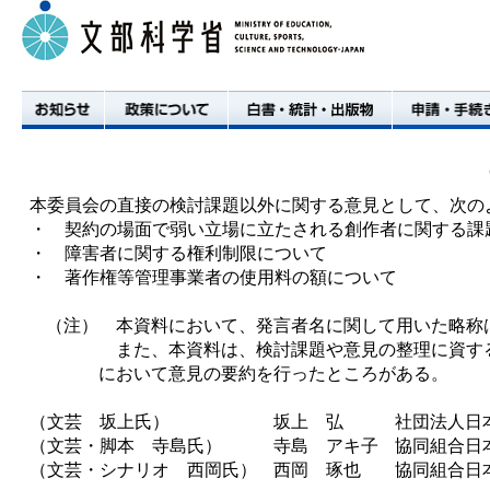
本委員会の直接の検討課題以外に関する意見として、次の
・
契約の場面で弱い立場に立たされる創作者に関する課
・
障害者に関する権利制限について
・
著作権等管理事業者の使用料の額について
（注）
本資料において、発言者名に関して用いた略称
また、本資料は、検討課題や意見の整理に資す
お知らせ
政策について
白書・統計・出版物
申請・手続き
において意見の要約を行ったところがある。
（文芸 坂上氏）
坂上 弘
社団法人日
（文芸・脚本 寺島氏）
寺島 アキ子
協同組合日
（文芸・シナリオ 西岡氏）
西岡 琢也
協同組合日