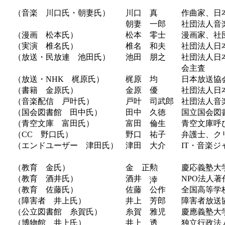
（音楽 川口氏・朝妻氏）
川口 真
作曲家、日
朝妻 一郎
社団法人音
（漫画 松本氏）
松本 零士
漫画家、社
（実演 椎名氏）
椎名 和夫
社団法人日
（放送・民放連 池田氏）
池田 朋之
社団法人日
会主査
（放送・NHK 梶原氏）
梶原 均
日本放送協
（書籍 金原氏）
金原 優
社団法人日
（音楽配信 戸叶氏）
戸叶 司武郎
社団法人音
（国会図書館 田中氏）
田中 久徳
国立国会図
（青空文庫 富田氏）
富田 倫生
青空文庫呼
（CC 野口氏）
野口 祐子
弁護士、ク
（エンドユーザー 津田氏）
津田 大介
IT・音楽
（教育 金氏）
金 正勲
慶応義塾大
（教育 酒井氏）
酒井
NPO法人
（教育 佐藤氏）
佐藤 公作
全国高等学
（障害者 井上氏）
井上 芳郎
障害者放送
（公立図書館 糸賀氏）
糸賀 雅児
慶應義塾大
（博物館 井上氏）
井上 透
独立行政法