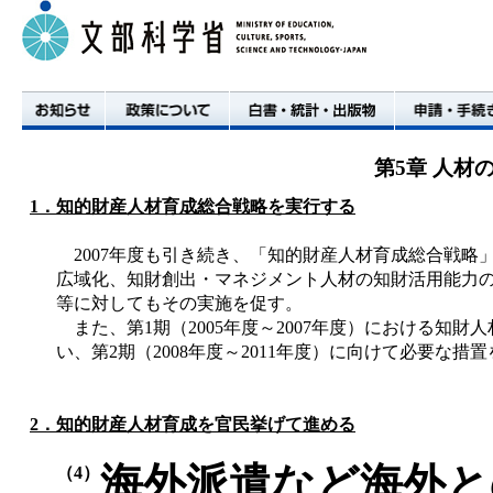
第5章 人材
1．
知的財産人材育成総合戦略を実行する
2007年度も引き続き、「知的財産人材育成総合戦略
広域化、知財創出・マネジメント人材の知財活用能力
等に対してもその実施を促す。
また、第1期（2005年度～2007年度）における知財
い、第2期（2008年度～2011年度）に向けて必要な措
お知らせ
政策について
白書・統計・出版物
申請・手続き
2．
知的財産人材育成を官民挙げて進める
海外派遣など海外と
（4）