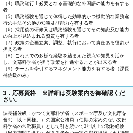
（4）職務遂行上必要となる基礎的な外国語の能力を有する
者
（5）職務経験を通じて体得した効率的かつ機動的な業務遂
行の手法その他の知識及び能力を有する者
（6）採用後の研修又は職務経験を通じてその知識及び能力
の向上が見込まれる資質を有する者
（7）政策の企画立案、調整、執行において責任ある役割が
担える者
（8）これまでの多様な経験を踏まえた視点や知見を活か
し、文部科学省が担う政策を推進することが出来る者
（9）チームを牽引するマネジメント能力を有する者（課長
補佐級のみ）
3．応募資格 ※詳細は受験案内を御確認くだ
さい。
課長補佐級：かつて文部科学省（スポーツ庁及び文化庁を
含む。以下同様。）の国家公務員（任期の定めのない文部
科学省の常勤職員）として引き続いて3年以上の勤務経験
（出向期間を含む）がある者かつ一定の職務経験（令和8年