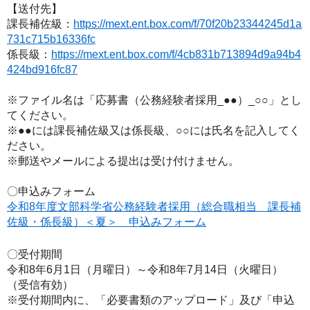
【送付先】
課長補佐級：
https://mext.ent.box.com/f/70f20b23344245d1a
731c715b16336fc
係長級：
https://mext.ent.box.com/f/4cb831b713894d9a94b4
424bd916fc87
※ファイル名は「応募書（公務経験者採用_●●）_○○」とし
てください。
※●●には
課長補佐級又は
係長級、○○には氏名を記入してく
ださい。
※郵送やメールによる提出は受け付けません。
〇申込みフォーム
令和8年度文部科学省公務経験者採用（総合職相当 課長補
佐級
・係長級
）＜夏＞ 申込みフォーム
〇受付期間
令和8年6月1日（月曜日）～令和8年7月14日（火曜日）
（受信有効）
※受付期間内に、
「必要書類のアップロード」
及び
「申込