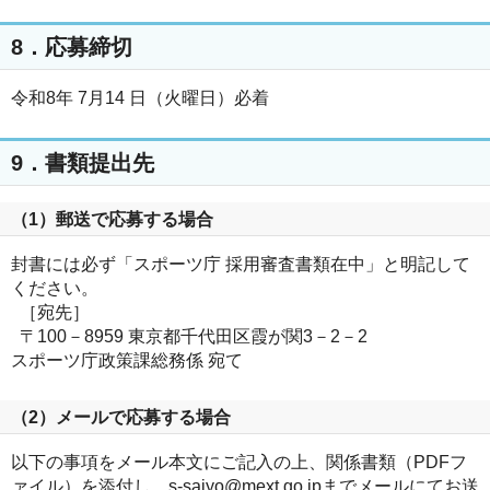
8．応募締切
令和8年 7月14 日（火曜日）必着
9．書類提出先
（1）郵送で応募する場合
封書には必ず「スポーツ庁 採用審査書類在中」と明記して
ください。
［宛先］
〒100－8959 東京都千代田区霞が関3－2－2
スポーツ庁政策課総務係 宛て
（2）メールで応募する場合
以下の事項をメール本文にご記入の上、関係書類（PDFフ
ァイル）を添付し、s-saiyo@mext.go.jpまでメールにてお送