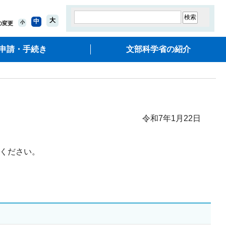
大
中
小
の変更
申請・手続き
文部科学省の紹介
令和7年1月22日