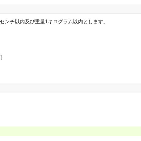
3センチ以内及び重量1キログラム以内とします。
円