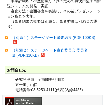
事業計画名：小型衛星打上げのための再使用型宇宙輸
送システムの開発・実証
審査方法：書面審査を実施し、その後プレゼンテーシ
ョン審査を実施。
（審査結果の概要は別添１、審査委員は別添２の通
り）
（別添１）ステージゲート審査結果 (PDF:100KB)
（別添２）ステージゲート審査委員会 委員名
簿 (PDF:110KB)
お問合せ先
研究開発局 宇宙開発利用課
五十嵐、山口
電話番号:
03-5253-4111
(代表)(内線
4486
)