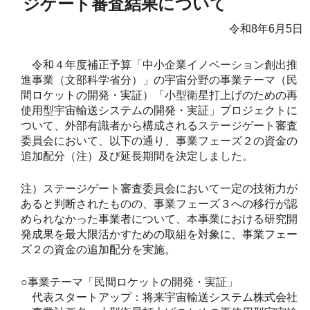
ジゲート審査結果について
令和8年6月5日
令和４年度補正予算「中小企業イノベーション創出推
進事業（文部科学省分）」の宇宙分野の事業テーマ（民
間ロケットの開発・実証）「小型衛星打上げのための再
使用型宇宙輸送システムの開発・実証」プロジェクトに
ついて、外部有識者から構成されるステージゲート審査
委員会において、以下の通り、事業フェーズ２の資金の
追加配分（注）及び延長期間を決定しました。
注）ステージゲート審査委員会において一定の技術力が
あると判断されたものの、事業フェーズ３への移行が認
められなかった事業者について、本事業における研究開
発成果を最大限活かすための取組を対象に、事業フェー
ズ２の資金の追加配分を実施。
○事業テーマ「民間ロケットの開発・実証」
代表スタートアップ：将来宇宙輸送システム株式会社