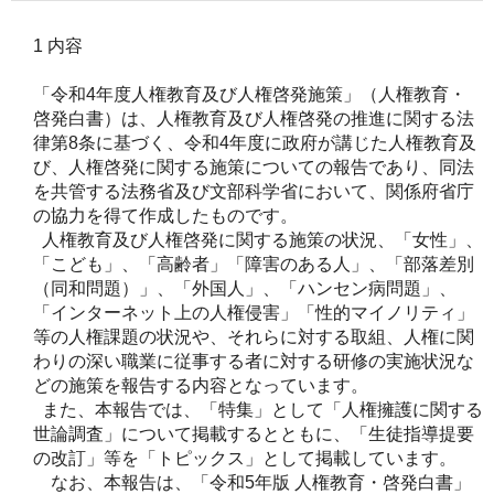
1 内容
「令和4年度人権教育及び人権啓発施策」（人権教育・
啓発白書）は、人権教育及び人権啓発の推進に関する法
律第8条に基づく、令和4年度に政府が講じた人権教育及
び、人権啓発に関する施策についての報告であり、同法
を共管する法務省及び文部科学省において、関係府省庁
の協力を得て作成したものです。
人権教育及び人権啓発に関する施策の状況、「女性」、
「こども」、「高齢者」「障害のある人」、「部落差別
（同和問題）」、「外国人」、「ハンセン病問題」、
「インターネット上の人権侵害」「性的マイノリティ」
等の人権課題の状況や、それらに対する取組、人権に関
わりの深い職業に従事する者に対する研修の実施状況な
どの施策を報告する内容となっています。
また、本報告では、「特集」として「人権擁護に関する
世論調査」について掲載するとともに、「生徒指導提要
の改訂」等を「トピックス」として掲載しています。
なお、本報告は、「令和5年版 人権教育・啓発白書」