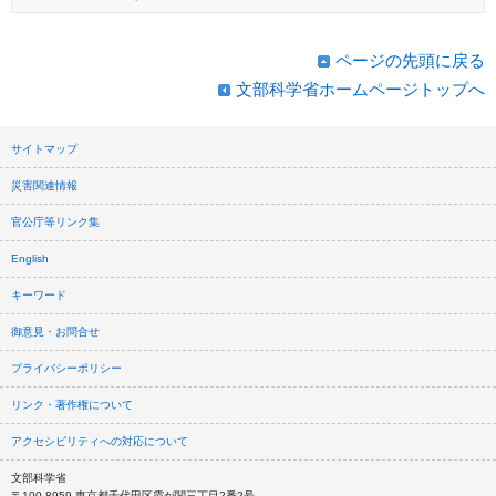
ページの先頭に戻る
文部科学省ホームページトップへ
サイトマップ
災害関連情報
官公庁等リンク集
English
キーワード
御意見・お問合せ
プライバシーポリシー
リンク・著作権について
アクセシビリティへの対応について
文部科学省
〒100-8959 東京都千代田区霞が関三丁目2番2号