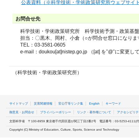
公表資料（※科学技術・学術政策研究所ウェブサイ
お問合せ先
科学技術・学術政策研究所 科学技術予測・政策基
担当：〇黒木、岡村、小倉（○が問合せ窓口になりま
TEL：03-3581-0605
e-mail：doukou[at]nistep.go.jp （[at] を"@"に
（科学技術・学術政策研究所）
サイトマップ
災害関連情報
官公庁等リンク集
English
キーワード
御意見・お問合せ
プライバシーポリシー
リンク・著作権について
アクセシビリテ
文部科学省
〒100-8959 東京都千代田区霞が関三丁目2番2号
電話番号：03-5253-4111(代表
Copyright (C) Ministry of Education, Culture, Sports, Science and Technology