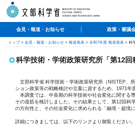
会見・報道・お知らせ
政策・審議
トップ
>
会見・報道・お知らせ
>
報道発表
>
令和7年度 報道発表
> 科
科学技術・学術政策研究所「第12回
文部科学省 科学技術・学術政策研究所（NISTEP、
ション政策等の戦略検討や立案に資するため、1971年
本調査では、中長期の科学技術や社会変化に関する専
その道筋を検討しました。その結果として、第12回科
の方向性と、その社会変化に求められる「融境・超境に
詳細につきましては、以下のリンクより御覧ください