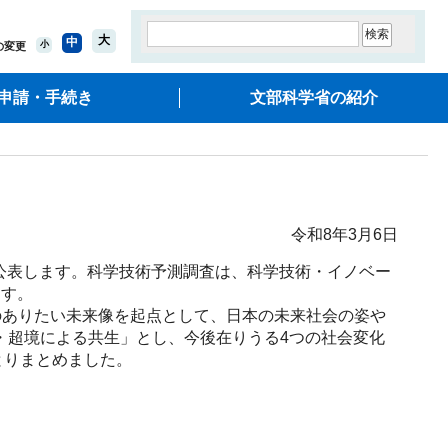
大
中
小
の変更
申請・手続き
文部科学省の紹介
令和8年3月6日
を公表します。科学技術予測調査は、科学技術・イノベー
ます。
ありたい未来像を起点として、日本の未来社会の姿や
境・超境による共生」とし、今後在りうる4つの社会変化
とりまとめました。