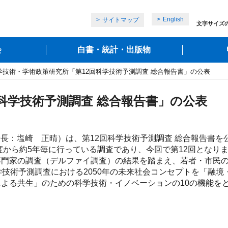
English
サイトマップ
文字サイズ
会
白書・統計・出版物
学技術・学術政策研究所「第12回科学技術予測調査 総合報告書」の公表
科学技術予測調査 総合報告書」の公表
所長：塩崎 正晴）は、第12回科学技術予測調査 総合報告書
度から約5年毎に行っている調査であり、今回で第12回となり
門家の調査（デルファイ調査）の結果を踏まえ、若者・市民の
学技術予測調査における2050年の未来社会コンセプトを「融
よる共生」のための科学技術・イノベーションの10の機能を
。