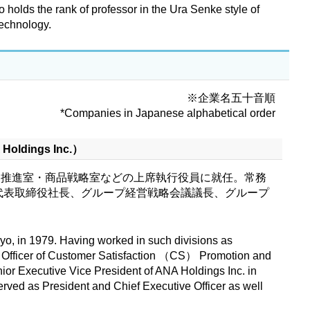
o holds the rank of professor in the Ura Senke style of
Technology.
※企業名五十音順
*Companies in Japanese alphabetical order
ldings Inc.）
CS推進室・商品戦略室などの上席執行役員に就任。常務
に代表取締役社長、グループ経営戦略会議議長、グループ
kyo, in 1979. Having worked in such divisions as
 Officer of Customer Satisfaction （CS） Promotion and
ior Executive Vice President of ANA Holdings Inc. in
rved as President and Chief Executive Officer as well