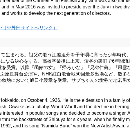
a member of the Cannes Film Festival Jury. She was also named 
, and in May 2016 was invited to preside over the Jury in two di
 and works to develop the next generation of directors.
Kawase（※外部サイトへリンク）
男として生まれる。祖父の歌う江差追分を子守唄に育った少年時
になる決心をする。高校卒業後に上京、渋谷の裏町で6年間流
人賞を受賞。以降『函館の女』『帰ろかな』『兄弟仁義』『風雪
に及ぶ座長舞台公演や、NHK紅白歌合戦50回最多出場など、数
春の叙勲において旭日小綬章を受章。サブちゃんの愛称で老若男
Hokkaido, on October 4, 1936. He is the eldest son in a family o
ashi Oiwake as a lullaby. World War II and the decline in herring 
e interested in popular songs and decided to become a singer. Af
r thru the backstreets of Shibuya for six years, when he final
n 1962, and his song “Namida Bune” won the New Artist Award at