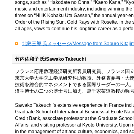
songs, such as “Hakodate no Onna,” “Kaero Kana,” “Kyod
music and entertainment industry, including winning the 
times on “NHK Kohaku Uta Gassen,” the annual year-end 
Order of the Rising Sun, Gold Rays with Rosette, in th
all ages, vows to continue his longtime career as a perfor
北島三郎 氏メッセージ/Message from Saburo Kitaj
竹内佐和子 氏/Sawako Takeuchi
フランス応用数理経済研究所客員研究員、フランス国
東京大学大学院工学系研究科助教授、外務省参与・大使
技術を総合的マネジメントできる国際リーダーの一人。
済学博士の二つの博士号に加え、裏千家茶道教授の称
Sawako Takeuchi’s extensive experience in France inclu
Graduate School of International Business at Ecole Nati
Credit Bank, associate professor at the Graduate School 
Affairs, and visiting professor at Kyoto University. Upon 
in the management of art and culture, economics, and s