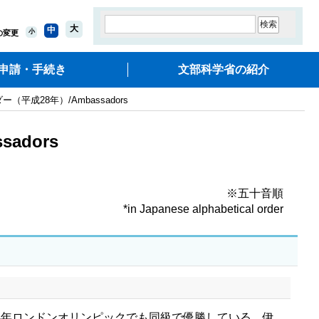
大
中
小
の変更
申請・手続き
文部科学省の紹介
成28年）/Ambassadors
dors
※五十音順
*in Japanese alphabetical order
014年ロンドンオリンピックでも同級で優勝している。伊