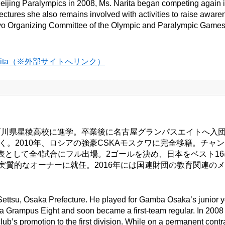
e Beijing Paralympics in 2008, Ms. Narita began competing agai
ctures she also remains involved with activities to raise awaren
 Tokyo Organizing Committee of the Olympic and Paralympic Games
 Narita（※外部サイトへリンク）
川県星稜高校に進学。卒業後に名古屋グランパスエイトへ入団し
く。2010年、ロシアの強豪CSKAモスクワに完全移籍。チ
として全4試合にフル出場。2ゴールを決め、日本をベスト16に
の実質的なオーナーに就任。2016年には国連財団の教育関連の
ettsu, Osaka Prefecture. He played for Gamba Osaka’s junior y
ya Grampus Eight and soon became a first-team regular. In 200
club’s promotion to the first division. While on a permanent co