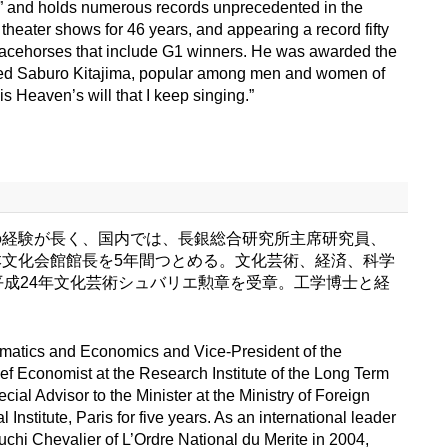
,” and holds numerous records unprecedented in the
heater shows for 46 years, and appearing a record fifty
racehorses that include G1 winners. He was awarded the
lented Saburo Kitajima, popular among men and women of
is Heaven’s will that I keep singing.”
の経験が長く、国内では、長銀総合研究所主席研究員、
文化会館館長を5年間つとめる。文化芸術、経済、科学
成24年文化芸術シュバリエ勲章を受章。工学博士と経
ematics and Economics and Vice-President of the
f Economist at the Research Institute of the Long Term
al Advisor to the Minister at the Ministry of Foreign
Institute, Paris for five years. As an international leader
hi Chevalier of L’Ordre National du Merite in 2004,