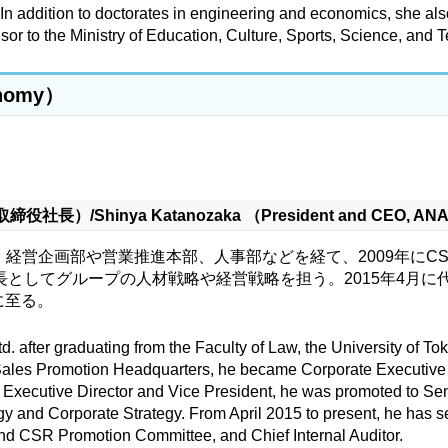
 In addition to doctorates in engineering and economics, she als
or to the Ministry of Education, Culture, Sports, Science, and 
nomy）
nya Katanozaka （President and CEO, ANA Ho
。経営企画部や営業推進本部、人事部などを経て、2009年に
社長としてグループの人材戦略や経営戦略を担う。2015年4月
に至る。
. after graduating from the Faculty of Law, the University of To
ales Promotion Headquarters, he became Corporate Executive
s Executive Director and Vice President, he was promoted to Sen
and Corporate Strategy. From April 2015 to present, he has se
 CSR Promotion Committee, and Chief Internal Auditor.