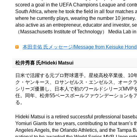
scored a goal in the UEFA Champions League and contribu
South Africa, where he took the field in all four matches
where he currently plays, wearing the number 10 jersey. 
also active as an entrepreneur, educator and investor, 
（Massachusetts Institute of Technology） Media Lab in
本田圭佑 氏メッセージ/Message from Keisuke
松井秀喜 氏/Hideki Matsui
日米で活躍する元プロ野球選手。星稜高校卒業後、10
ク・ヤンキース、ロサンゼルス・エンゼルス、オークラ
シリーズ優勝し、日本人で初のワールドシリーズMVPを
任。同年、松井55ベースボールファウンデーションを
る。
Hideki Matsui is a retired successful professional baseb
Yomiuri Giants for ten years, contributing to that team’
Angeles Angels, the Orlando Athletics, and the Tampa 
national to be awarded the World Series MVP. Upon reti