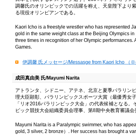
調馨氏のオリンピックでの活躍を称え、天皇陛下より紫
る現役オリンピアンである。
Kaori Icho is a freestyle wrestler who has represented J
gold in the same weight class at the Beijing Olympics 
three times in recognition of her Olympic performances. A
Games.
伊調馨 氏メッセージ/Messasge from Kaori Ic
成田真由美 氏/Mayumi Narita
アトランタ、シドニー、アテネ、北京と夏季パラリンピ
理大臣顕彰、パラリンピックスポーツ大賞（最優秀女子選
「リオ2016パラリンピック大会」の代表候補となる
ピック競技大会組織委員会理事、第8期中央教育審議会
Mayumi Narita is a Paralympic swimmer, who has appear
gold, 3 silver, 2 bronze）. Her success has brought a va