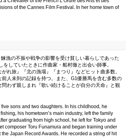
a Chevalier of the French L'Ordre des Arts et des
visions of the Cannes Film Festival. In her home town of
代、鰊漁の不振や戦争の影響を受け貧しい暮らしであった
しをしていたときに作曲家・船村徹と出会い師事。
ながれ旅』『北の漁場』『まつり』などヒット曲多数。
多な前人未到の記録を持つ。また、G1優勝馬を含む多数の
女問わず親しまれ『歌い続けることが自分の天命』と観
f five sons and two daughters. In his childhood, he
fishing, his hometown’s main industry, left the family
ter graduating from high school, he left for Tokyo and
ly met composer Toru Funamura and began training under
 the Japan Record Awards. He recorded a string of hit