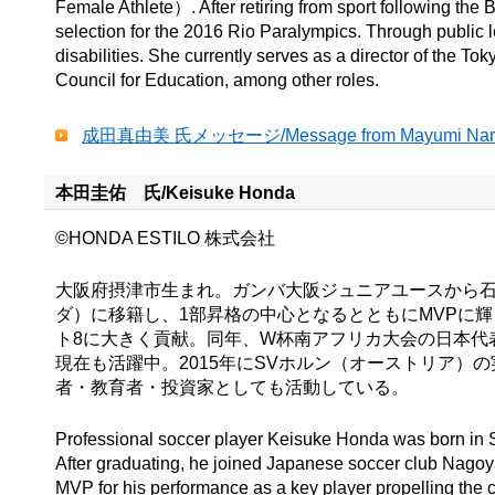
Female Athlete）. After retiring from sport following th
selection for the 2016 Rio Paralympics. Through public le
disabilities. She currently serves as a director of the
Council for Education, among other roles.
成田真由美 氏メッセージ/Message from Mayumi
本田圭佑 氏/Keisuke Honda
©HONDA ESTILO 株式会社
大阪府摂津市生まれ。ガンバ大阪ジュニアユースから石
ダ）に移籍し、1部昇格の中心となるとともにMVPに輝
ト8に大きく貢献。同年、W杯南アフリカ大会の日本代表
現在も活躍中。2015年にSVホルン（オーストリア）
者・教育者・投資家としても活動している。
Professional soccer player Keisuke Honda was born in S
After graduating, he joined Japanese soccer club Nago
MVP for his performance as a key player propelling the 