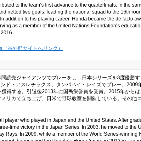
ted to the team’s first advance to the quarterfinals. In the sa
 and netted two goals, leading the national squad to the 16th rou
In addition to his playing career, Honda became the de facto own
serving as a member of the United Nations Foundation’s educati
 2016.
 Honda（※外部サイトへリンク）
年間読売ジャイアンツでプレーをし、日本シリーズを3度優勝する
ンド・アスレチックス、タンパペイ・レイズでプレー。2009
獲得する。引退後2013年に国民栄誉賞を受賞。2015年から
アメリカで立ち上げ、日米で野球教室を開催している。その他
all player who played in Japan and the United States. After grad
s three-time victory in the Japan Series. In 2003, he moved to t
Bay Rays. In 2009, while a member of the World Series-winning
rement, he received the People’s Honor Award in 2013 in Japan