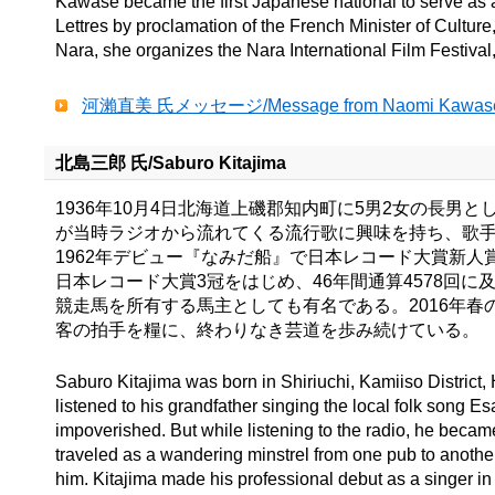
Kawase became the first Japanese national to serve as 
Lettres by proclamation of the French Minister of Culture
Nara, she organizes the Nara International Film Festival,
河瀨直美 氏メッセージ/Message from Naomi 
北島三郎 氏/Saburo Kitajima
1936年10月4日北海道上磯郡知内町に5男2女の長
が当時ラジオから流れてくる流行歌に興味を持ち、歌手
1962年デビュー『なみだ船』で日本レコード大賞新
日本レコード大賞3冠をはじめ、46年間通算4578回
競走馬を所有する馬主としても有名である。2016年
客の拍手を糧に、終わりなき芸道を歩み続けている。
Saburo Kitajima was born in Shiriuchi, Kamiiso District, 
listened to his grandfather singing the local folk song Es
impoverished. But while listening to the radio, he becam
traveled as a wandering minstrel from one pub to anothe
him. Kitajima made his professional debut as a singer i