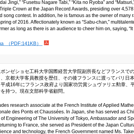
ai Jingi,” “Fusetsu Nagare Tabi,” “Kita no Ryoba” and “Matsuri
Triple Crown at the Japan Record Awards, presiding over 4,578 t
song contest. In addition, he is famous as the owner of many 
e spring of 2016. Affectionately known as “Sabu-chan,” multita
mer as long as there is an audience to cheer him on, saying, “It 
ima （PDF:141KB）
立ポンゼショセ工科大学国際経営大学院副所長などフランスで
、京都大学客員教授を歴任、その後フランスに渡ってパリ日本
平成16年にフランス政府より国家功労賞シュヴァリエ勲章、平
号を持つ。現在文部科学省顧問。
des research associate at the French Institute of Applied Math
onale des Ponts et Chaussées. In Japan, she has served as Chie
of Engineering of The University of Tokyo, Ambassador and Speci
returning to France, she served as President of the Japan Cultural 
cience and technology, the French Government named Ms. Takeuc