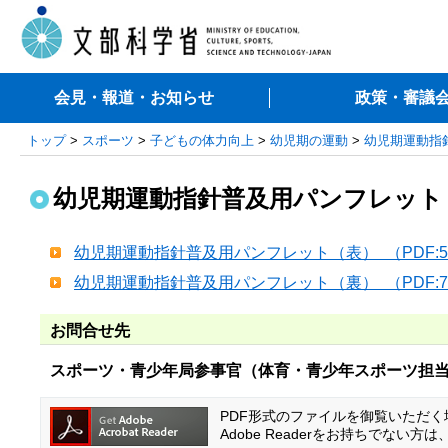
会見・報道・お知らせ
政策・審議
トップ
>
スポーツ
>
子どもの体力向上
>
幼児期の運動
>
幼児期運動指
幼児期運動指針普及用パンフレット
幼児期運動指針普及用パンフレット（表） （PDF:5
幼児期運動指針普及用パンフレット（裏） （PDF:7
お問合せ先
スポーツ・青少年局参事官（体育・青少年スポーツ担
PDF形式のファイルを御覧いただく場合
Adobe Readerをお持ちでな