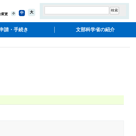
大
中
小
の変更
申請・手続き
文部科学省の紹介