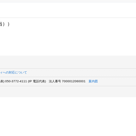
当））
ィへの対応について
) 050-3772-4111 (IP 電話代表)
法人番号 7000012060001
案内図