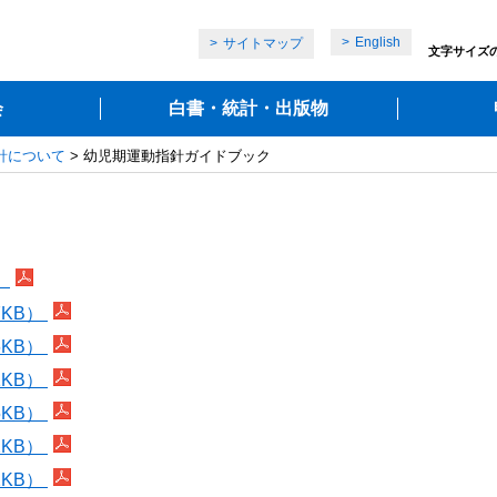
English
サイトマップ
文字サイズ
会
白書・統計・出版物
針について
> 幼児期運動指針ガイドブック
）
7KB）
6KB）
1KB）
5KB）
2KB）
2KB）