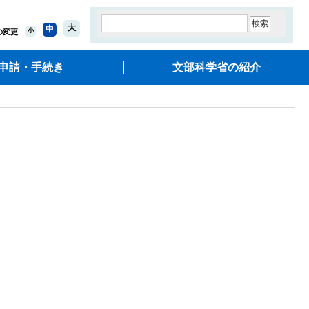
大
中
小
の変更
申請・手続き
文部科学省の紹介