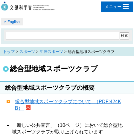
English
トップ
>
スポーツ
>
生涯スポーツ
> 総合型地域スポーツクラブ
総合型地域スポーツクラブ
総合型地域スポーツクラブの概要
総合型地域スポーツクラブについて （PDF:424K
B）
「新しい公共宣言」（10ページ）において総合型地
域スポーツクラブが取り上げられています