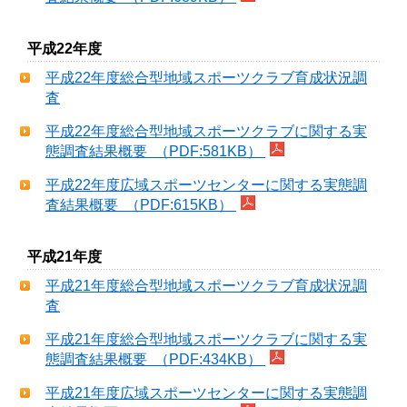
平成22年度
平成22年度総合型地域スポーツクラブ育成状況調
査
平成22年度総合型地域スポーツクラブに関する実
態調査結果概要 （PDF:581KB）
平成22年度広域スポーツセンターに関する実態調
査結果概要 （PDF:615KB）
平成21年度
平成21年度総合型地域スポーツクラブ育成状況調
査
平成21年度総合型地域スポーツクラブに関する実
態調査結果概要 （PDF:434KB）
平成21年度広域スポーツセンターに関する実態調