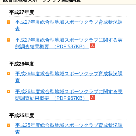
平成27年度
平成27年度総合型地域スポーツクラブ育成状況調
査
平成27年度総合型地域スポーツクラブに関する実
態調査結果概要 （PDF:537KB）
平成26年度
平成26年度総合型地域スポーツクラブ育成状況調
査
平成26年度総合型地域スポーツクラブに関する実
態調査結果概要 （PDF:967KB）
平成25年度
平成25年度総合型地域スポーツクラブ育成状況調
査