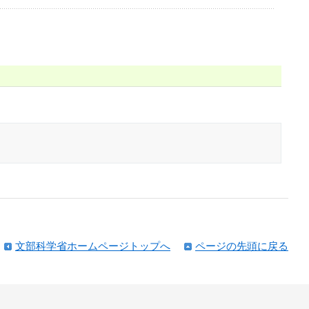
文部科学省ホームページトップへ
ページの先頭に戻る