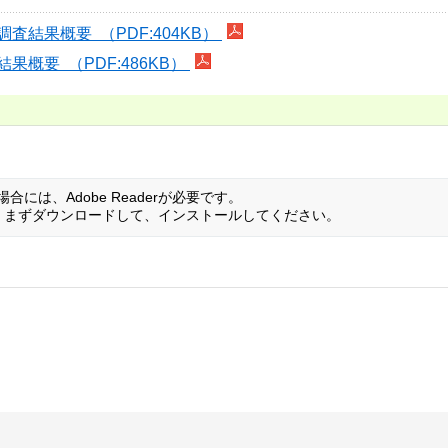
結果概要 （PDF:404KB）
概要 （PDF:486KB）
には、Adobe Readerが必要です。
い方は、まずダウンロードして、インストールしてください。