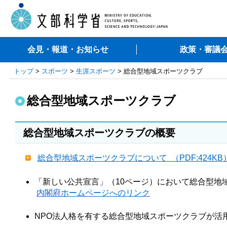
会見・報道・お知らせ
政策・審議
トップ
>
スポーツ
>
生涯スポーツ
> 総合型地域スポーツクラブ
総合型地域スポーツクラブ
総合型地域スポーツクラブの概要
総合型地域スポーツクラブについて （PDF:424KB
「新しい公共宣言」（10ページ）において総合型地
内閣府ホームページへのリンク
NPO法人格を有する総合型地域スポーツクラブが活