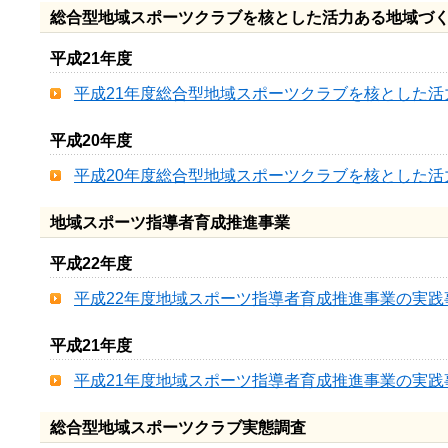
総合型地域スポーツクラブを核とした活力ある地域づ
平成21年度
平成21年度総合型地域スポーツクラブを核とした
平成20年度
平成20年度総合型地域スポーツクラブを核とした
地域スポーツ指導者育成推進事業
平成22年度
平成22年度地域スポーツ指導者育成推進事業の実践
平成21年度
平成21年度地域スポーツ指導者育成推進事業の実践
総合型地域スポーツクラブ実態調査