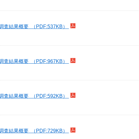
結果概要 （PDF:537KB）
結果概要 （PDF:967KB）
結果概要 （PDF:592KB）
結果概要 （PDF:729KB）