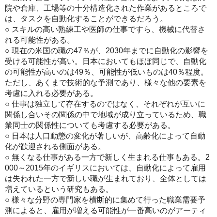
院や倉庫、工場等の十分構造化された作業があるところで
は、タスクを自動化することができるだろう。
○ スキルの高い熟練工や医師の仕事ですら、機械に代替さ
れる可能性がある。
○ 現在の米国の職の47％が、2030年までに自動化の影響を
受ける可能性が高い。日本においてもほぼ同じで、自動化
の可能性が高いのは49％、可能性が低いものは40％程度。
ただし、あくまで技術的な予測であり、様々な他の要素を
考慮に入れる必要がある。
○ 仕事は独立して存在するのではなく、それぞれが互いに
関係し合いその関係の中で地域が成り立っているため、職
業同士の関係性についても考慮する必要がある。
○ 日本は人口動態の変化が著しいが、高齢化によって自動
化が歓迎される側面がある。
○ 無くなる仕事がある一方で新しく生まれる仕事もある。2
000～2015年のイギリスにおいては、自動化によって雇用
は失われた一方で新しい職が生まれており、全体としては
増えているという研究もある。
○ 様々な分野の専門家を横断的に集めて行った職業需要予
測によると、雇用が増える可能性が一番高いのがアーティ