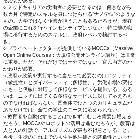
る必要がある。
○ ミッドキャリアの労働者に必要となるのは、働きながら
数カ月で特定のスキルを身につけられる“ナノ学位”のような
もの。大学ではなく企業が担うこともあるだろうが、現在
の企業にこれを行うインセンティブは少ない。特に他の職
場に移行するためのスキルは、政府レベルで検討するべ
き。
○ プライベートセクターが提供しているMOOCs（Massive
Open Online Courses：大規模公開オンライン講座）は非常
に重要。ただ、それだけでは十分ではない。官民両方のか
かわりが必要。
○ 政府が政策を実行するに当たって必要なのはアジリティ
（敏捷性）とダイバーシティ（多様性）。労働市場の変化
にもっと俊敏に対応して多様なサービスを提供する、ある
いは、ニッチに出てくる多様なサービスに対して応えるも
のでなければならない。国全体でひとつのカリキュラムが
あるだけでは、全ての学生のニーズに応えられない。
○ 教育者を自動化することはできず、むしろ需要は増える
だろう。MOOCsやロボットの活用は進むだろうが、教育は
人と人の対話で、アルゴリズムが最も不得意とすること。
今後、生徒のこれまでの人生や他生徒との関係性といった