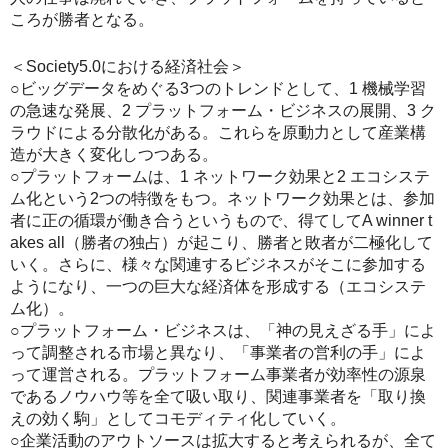
ころが勝者となる。
＜Society5.0における経済社会＞
○ビッグデータをめぐる3つのトレンドとして、1 機械学習
の急速な発展、2 プラットフォーム・ビジネスの展開、3 ク
ラウドによる分散化がある。これらを原動力として産業構
造が大きく変化しつつある。
○プラットフォームは、1 ネットワーク効果と2 エコシステ
ム化という2つの特徴をもつ。ネットワーク効果とは、参加
者に正の循環が働き合うというもので、得てしてA winner t
akes all（勝者の独占）が起こり、勝者と敗者が二極化して
いく。さらに、様々な関連するビジネスがそこに参加する
ようになり、一つの巨大な経済体を形成する（エコシステ
ム化）。
○プラットフォーム・ビジネスは、「神の見えざる手」によ
って調整される市場と異なり、「事業者の営利の手」によ
って運営される。プラットフォーム事業者が効率性の源泉
であるノウハウ等を全て吸い取り、関連事業者を「取り換
えの効く駒」としてコモディティ化していく。
○企業活動のアウトソースは拡大すると考えられるが、全て