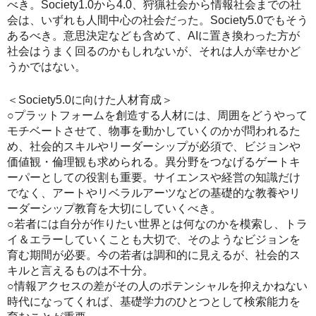
べき。Society1.0から4.0、狩猟社会から情報社会までの社
会は、いずれも人間中心の社会だった。Society5.0でもそう
あるべき。意思決定なども含めて、AIに置き換わった方が
社会はうまく回るのかもしれないが、それは人が幸せかど
うかではない。
＜Society5.0に向けた人材育成＞
○プラットフォームを創造する人材には、周囲をどうやって
モチベートさせて、物事を動かしていくのかが問われるた
め、社会的スキルやリーダーシップが必須で、ビジョンや
価値観・倫理観も求められる。異分野をつなげるゲートキ
ーパーとしての役割も重要。サイエンスや経営の知識だけ
でなく、アートやリベラルアーツなどの基礎的な教養やリ
ーダーシップ教育を大切にしていくべき。
○若者には自分が作りたい世界とは何なのかを模索し、トラ
イ＆エラーしていくことも大切で、そのようなビジョンを
育む期間が必要。今の若者は調和的に見えるが、社会的ス
キルと言えるものは不十分。
○情報アクセスの差がその人のポテンシャルを抑えかねない
時代になってくれば、基礎学力のひとつとして検索能力を