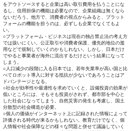
をアウトソースすると企業は高い取引費用を払うことにな
るし、信用担保の機能は必要なので、企業組織は無くなら
ないだろう。他方で、消費者の視点からみると、プラット
フォームの機能を担うのは、必ずしも企業でなくてもよ
い。
○プラットフォーム・ビジネスは現在の独占禁止法の考え方
では扱いにくい。公正取引や消費者保護、優先的地位の濫
用などで規制していくのかもしれない。しかし、日本だけ
でやると事業者が海外に流出するだけという結果になって
しまう。
○人口減少の段階に入る日本では、若年失業率が高い国と比
べてロボット導入に対する抵抗が少ないであろうことはア
ドバンテージとなる。
○社会が効率性や最適性を求めていくと、設備投資の効果が
低いところには、そもそも投資がされず、都市部を中心と
した社会になってしまう。自然災害の発生も考慮し、国土
分散型の社会構造が必要。
○個人の価値がインターネット上に記録された情報によって
評価される時代が来るかもしれない。教育だけでなく、個
人情報や社会保障などの様々な問題と併せて議論していく