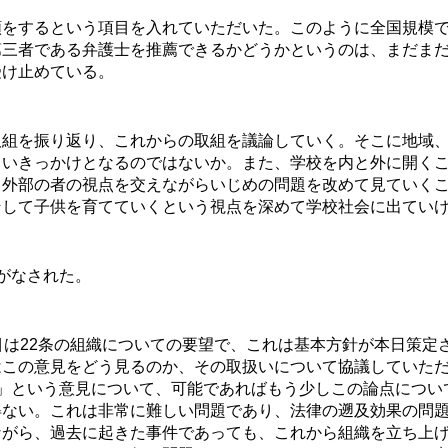
をするという項目を入れていただいた。このように全国規模で
第三者である弁護士を推薦できるかどうかというのは、まだま
受け止めている。
組を振り返り、これからの取組を議論していく。そこに地域、
いきっかけとなるのではないか。また、学校を内と外に開くこ
、外部の者の視点を交えながらいじめの問題を改めて見ていく
そして子供を育てていくという視点を深めて学校社会に出てい
がなされた。
は22条の組織についての要望で、これは基本方針が本日策定
はこの意見をどう見るのか、その取扱いについて協議していた
」という意見について、可能であればもう少しこの論点につい
得ない。これは非常に難しい問題であり、法律の遡及効果の問
ながら、過去に起きた事件であっても、これから組織を立ち上