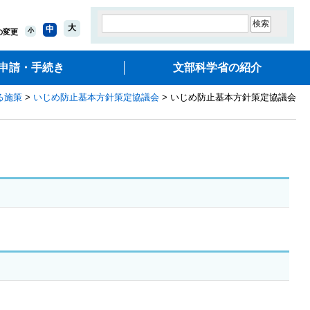
大
中
小
の変更
申請・手続き
文部科学省の紹介
る施策
>
いじめ防止基本方針策定協議会
> いじめ防止基本方針策定協議会