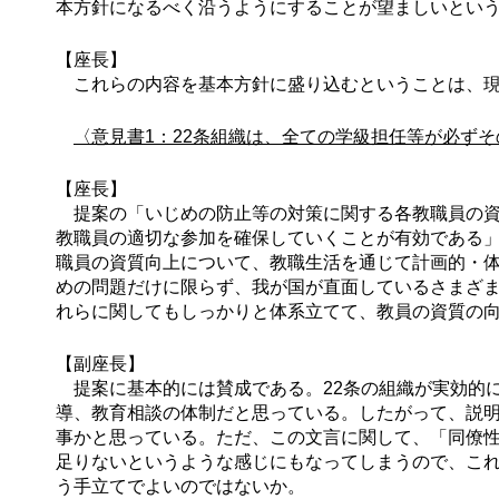
本方針になるべく沿うようにすることが望ましいとい
【座長】
これらの内容を基本方針に盛り込むということは、現
〈意見書1：22条組織は、全ての学級担任等が必ず
【座長】
提案の「いじめの防止等の対策に関する各教職員の資
教職員の適切な参加を確保していくことが有効である
職員の資質向上について、教職生活を通じて計画的・
めの問題だけに限らず、我が国が直面しているさまざま
れらに関してもしっかりと体系立てて、教員の資質の
【副座長】
提案に基本的には賛成である。22条の組織が実効的
導、教育相談の体制だと思っている。したがって、説
事かと思っている。ただ、この文言に関して、「同僚
足りないというような感じにもなってしまうので、こ
う手立てでよいのではないか。