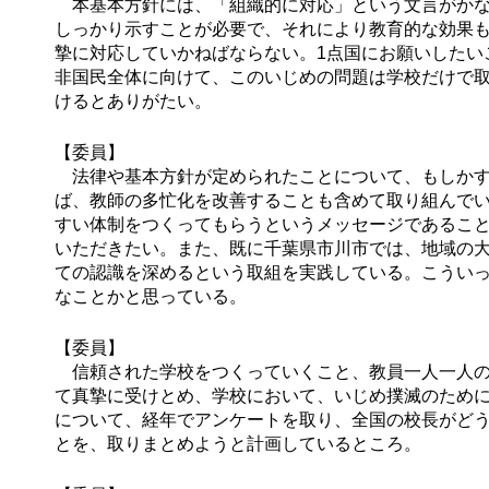
本基本方針には、「組織的に対応」という文言がかな
しっかり示すことが必要で、それにより教育的な効果
摯に対応していかねばならない。1点国にお願いしたい
非国民全体に向けて、このいじめの問題は学校だけで
けるとありがたい。
【委員】
法律や基本方針が定められたことについて、もしかす
ば、教師の多忙化を改善することも含めて取り組んで
すい体制をつくってもらうというメッセージであるこ
いただきたい。また、既に千葉県市川市では、地域の
ての認識を深めるという取組を実践している。こうい
なことかと思っている。
【委員】
信頼された学校をつくっていくこと、教員一人一人の
て真摯に受けとめ、学校において、いじめ撲滅のため
について、経年でアンケートを取り、全国の校長がど
とを、取りまとめようと計画しているところ。