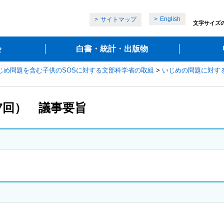
English
サイトマップ
文字サイズ
会
白書・統計・出版物
じめ問題を含む子供のSOSに対する文部科学省の取組
>
いじめの問題に対す
7回） 議事要旨