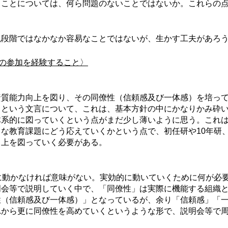
うことについては、何ら問題のないことではないか。これらの
段階ではなかなか容易なことではないが、生かす工夫があろう
その参加を経験すること〉
質能力向上を図り、その同僚性（信頼感及び一体感）を培って
」という文言について、これは、基本方針の中にかなりかみ砕
体系的に図っていくという点がまだ少し薄いように思う。これ
な教育課題にどう応えていくかという点で、初任研や10年研
向上を図っていく必要がある。
に動かなければ意味がない。実効的に動いていくために何が必
明会等で説明していく中で、「同僚性」は実際に機能する組織
性（信頼感及び一体感）」となっているが、余り「信頼感」「
れから更に同僚性を高めていくというような形で、説明会等で