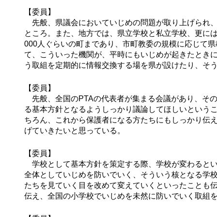
【委員】
先般、県議会においていじめの問題が取り上げられ、
ところ。また、地方では、県立学校と私立学校、更には
000人ぐらいの町まであり、市町教委の規模に応じて
て、こういった機関が、平時にもいじめが起きたとき
う取組を定期的に情報交換する場を県が設けたり、そ
【委員】
先般、全国のPTAの代表者が集まる会議があり、そ
る基本方針となるようしっかり議論してほしいという
ちろん、これから保護者になる方たちにもしっかり伝え
げていきたいと思っている。
【委員】
学校として基本方針を策定する際、学校が変わるとい
全体としていじめを防いでいく、そういう核となる学
たちを見ていく目を改めて変えていくといったことも
伝え、全国の小学校でいじめを未然に防いでいく取組