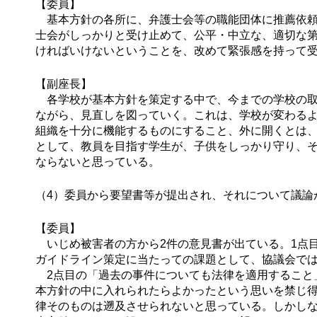
【委員】
基本方針の各所に、弁護士会等の職能団体に推薦依頼
士会がしっかりと受け止めて、公平・中立な、適切な
ければいけないということを、改めて緊張感を持って
【副座長】
各学校が基本方針を策定する中で、今までの学校の取
ながら、見直しを図っていく。これは、学校が変わるよ
組織を十分に機能するものにすること、外に開くとは
として、教員を目指す学生が、子供をしっかり守り、
ならないと思っている。
（4）委員から要望書等が提出され、それについて議論
【委員】
いじめ被害者の方から2件の意見書が出ている。1点目
ガイドライン策定に当たっての課題として、協議会で
2点目の「過去の事件についても法律を適用すること
本方針の中に入れられたらよかったという思いを禁じ
律そのものは遡及させられないと思っている。しかし