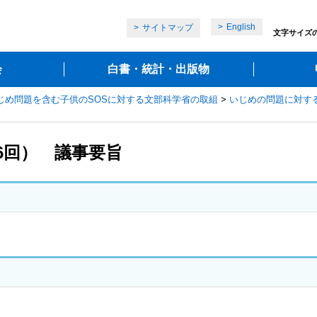
English
サイトマップ
文字サイズ
会
白書・統計・出版物
じめ問題を含む子供のSOSに対する文部科学省の取組
>
いじめの問題に対す
6回） 議事要旨