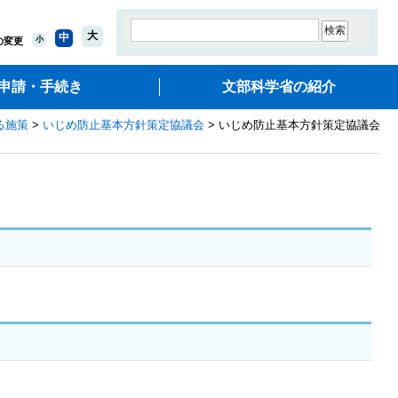
大
中
小
の変更
申請・手続き
文部科学省の紹介
る施策
>
いじめ防止基本方針策定協議会
> いじめ防止基本方針策定協議会