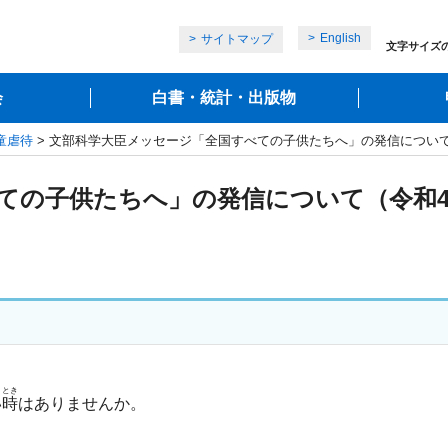
English
サイトマップ
文字サイズ
会
白書・統計・出版物
童虐待
> 文部科学大臣メッセージ「全国すべての子供たちへ」の発信について
ての子供たちへ」の発信について（令和4年
とき
い
時
はありませんか。