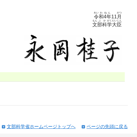
れい
わ
ねん
がつ
令
和
4年
11
月
もん
ぶ
か
がく
だい
じん
文
部
科
学
大
臣
文部科学省ホームページトップへ
ページの先頭に戻る