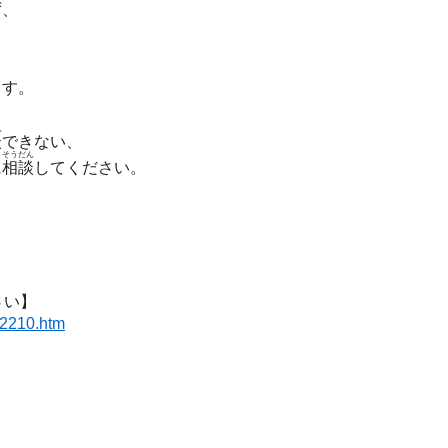
ず、
ます。
ん
談
できない、
そうだん
に
相談
してください。
さい】
12210.htm