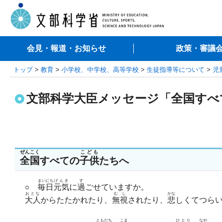
会見・報道・お知らせ
政策・審議
トップ
>
教育
>
小学校、中学校、高等学校
>
生徒指導等について
>
児
文部科学大臣メッセージ「全国すべ
ぜんこく
こども
全国
すべての
子供
たちへ
まいにち
げんき
す
○
毎日
元気
に
過
ごせていますか。
おとな
むし
かな
大人
からたたかれたり、
無視
されたり、
悲
しくてつら
ともだち
こま
ひとり
なや