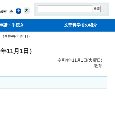
大
中
小
の変更
申請・手続き
文部科学省の紹介
（令和4年11月1日）
11月1日）
令和4年11月1日(火曜日)
教育