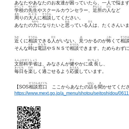
あなたやあなたのお
友達
が
困
っていたら、
一人
で
悩
ま
がっこう
せんせい
きんじょ
ひと
学校
の
先生
やスクールカウンセラー、
近所
の
人
など
まわ
おとな
そうだん
周
りの
大人
に
相談
してください。
ちから
おも
ひと
あなたの
力
になりたいと
思
っている
人
は、たくさんい
ちか
そうだん
ひと
み
こわ
そうだ
近
くに
相談
できる
人
がいない、
見
つかるのが
怖
くて
相
とき
でんわ
そうだん
そんな
時
は
電話
やＳＮＳで
相談
できます。ためらわず
もんぶかがくしょう
すこ
せいちょう
文部科学省
は、みなさんが
健
やかに
成長
し、
まいにち
たの
す
おうえん
毎日
を
楽
しく
過
ごせるよう
応援
しています。
そうだん
まどぐち
はなし
き
【SOS
相談
窓口
ここからあなたの
話
を
聞
かせてくだ
https://www.mext.go.jp/a_menu/shotou/seitoshidou/061