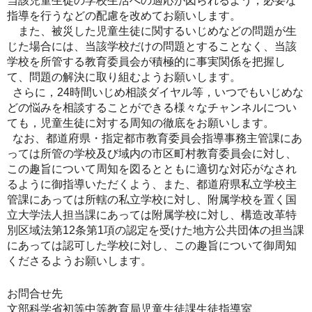
当該児童生徒の学校生活への適応が図られるよう，必要な
指導を行うなどの配慮を改めてお願いします。
また、被災した児童生徒に関するいじめなどの問題が生
じた場合には、当該学校だけの問題とすることなく、当該
学校を所管する教育委員会が積極的に事実関係を把握し
て、問題の解決に取り組むようお願いします。
さらに，24時間いじめ相談ダイヤル等，いつでもいじめな
どの悩みを相談することができる様々なチャンネルについ
ても，児童生徒に対する周知の徹底をお願いします。
なお、都道府県・指定都市教育委員会指導事務主管課にあ
っては所管の学校及び域内の市区町村教育委員会に対し、
この趣旨について周知を図るとともに適切な対応がなされ
るように御指導いただくよう、また、都道府県私立学校主
管課にあっては所轄の私立学校に対し、附属学校を置く国
立大学法人担当課にあっては附属学校に対し、構造改革特
別区域法第12条第1項の認定を受けた地方公共団体の担当課
にあっては認可した学校に対し、この趣旨について御周知
くださるようお願いします。
お問合せ先
文部科学省初等中等教育局児童生徒課生徒指導室