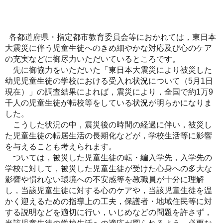
各都道府県・指定都市教育委員会等におかれては，東日本
大震災に伴う児童生徒へのきめ細やかな対応及び心のケア
の充実などに御尽力いただいているところです。
先に御協力をいただいた「東日本大震災により被災した
幼児児童生徒の学校における受入れ状況について（5月1日
現在）」の調査結果によれば，震災により，全国で約1万9
千人の児童生徒が転校等をしている状況が明らかになりま
した。
こうした状況の中，震災後の時間の経過に伴い，被災し
た児童生徒の転居生活の長期化などが，学校生活等に影響
を与えることも考えられます。
ついては，被災した児童生徒の転・編入学先，入学先の
学校に対して，被災した児童生徒が受けた心身への多大な
影響や慣れない環境への不安感等を教職員が十分に理解
し，当該児童生徒に対する心のケアや，当該児童生徒を温
かく迎えるための指導上の工夫，保護者・地域住民等に対
する説明などを適切に行い，いじめなどの問題を許さず，