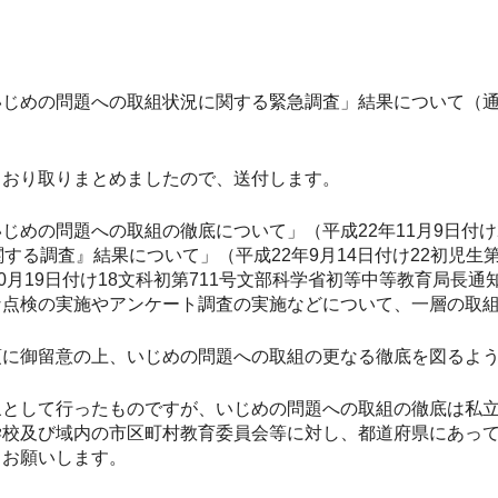
じめの問題への取組状況に関する緊急調査」結果について（
おり取りまとめましたので、送付します。
の問題への取組の徹底について」（平成22年11月9日付け2
する調査』結果について」（平成22年9月14日付け22初児生
0月19日付け18文科初第711号文部科学省初等中等教育局長
な点検の実施やアンケート調査の実施などについて、一層の取
に御留意の上、いじめの問題への取組の更なる徹底を図るよ
として行ったものですが、いじめの問題への取組の徹底は私立
学校及び域内の市区町村教育委員会等に対し、都道府県にあっ
うお願いします。