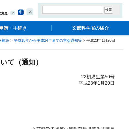
大
中
小
の変更
申請・手続き
文部科学省の紹介
る施策
>
平成18年から平成24年までの主な通知等
> 平成23年1月20日
ついて（通知）
22初児生第50号
平成23年1月20日