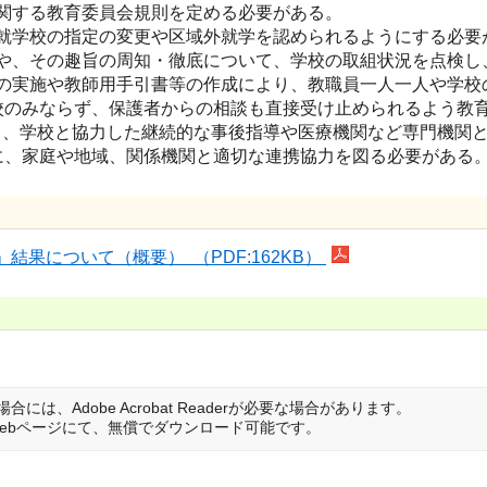
関する教育委員会規則を定める必要がある。
就学校の指定の変更や区域外就学を認められるようにする必要
や、その趣旨の周知・徹底について、学校の取組状況を点検し
の実施や教師用手引書等の作成により、教職員一人一人や学校
校のみならず、保護者からの相談も直接受け止められるよう教
じ、学校と協力した継続的な事後指導や医療機関など専門機関
に、家庭や地域、関係機関と適切な連携協力を図る必要がある
果について（概要） （PDF:162KB）
は、Adobe Acrobat Readerが必要な場合があります。
は開発元のWebページにて、無償でダウンロード可能です。