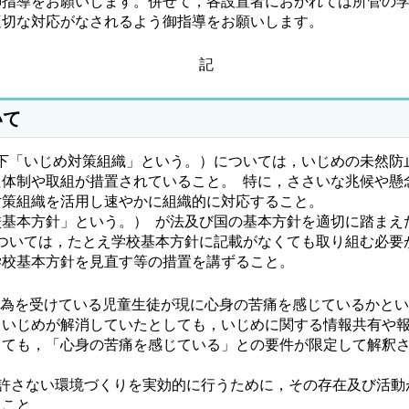
御指導をお願いします。併せて，各設置者におかれては所管の
適切な対応がなされるよう御指導をお願いします。
記
いて
下「いじめ対策組織」という。）については，いじめの未然防
体制や取組が措置されていること。 特に，ささいな兆候や懸
対策組織を活用し速やかに組織的に対応すること。
基本方針」という。） が法及び国の基本方針を適切に踏まえ
ついては，たとえ学校基本方針に記載がなくても取り組む必要
学校基本方針を見直す等の措置を講ずること。
行為を受けている児童生徒が現に心身の苦痛を感じているかと
，いじめが解消していたとしても，いじめに関する情報共有や
っても，「心身の苦痛を感じている」との要件が限定して解釈
を許さない環境づくりを実効的に行うために，その存在及び活動
ること