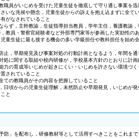
の教職員がいじめを受けた児童生徒を徹底して守り通し事案を迅
ささいな兆候や懸念，児童生徒からの訴えを抱え込まずに全て
共有がなされていること
みならず，主幹教諭，生徒指導担当教員，学年主任，養護教諭，
師，教員・警察官経験者など外部専門家等が参画した実効性の
，児童生徒に最も接する機会の多い学級担任や教科担任を始め
然防止，早期発見及び事案対処の行動計画となるよう，年間を
対処に関する取組や校内研修が，学校基本方針のとおりに計画
・能力の育成等いじめが起きにくい・いじめを許さない環境づく
措置されていること
全ての教職員がその内容を把握していること
く，日頃からの児童生徒理解，未然防止や早期発見，いじめが発
ること
殺予防」を配布し，研修教材等として活用すべきことをこれまで