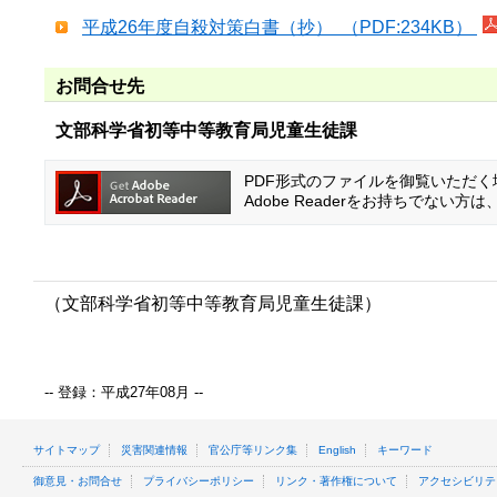
平成26年度自殺対策白書（抄） （PDF:234KB）
お問合せ先
文部科学省初等中等教育局児童生徒課
PDF形式のファイルを御覧いただく場合
Adobe Readerをお持ちでな
（文部科学省初等中等教育局児童生徒課）
-- 登録：平成27年08月 --
サイトマップ
災害関連情報
官公庁等リンク集
English
キーワード
御意見・お問合せ
プライバシーポリシー
リンク・著作権について
アクセシビリテ