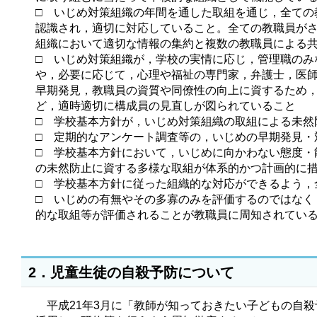
□ いじめ対策組織の年間を通した取組を通じ，全て
認識され，適切に対応していること。全ての教職員が
組織において適切な情報の集約と複数の教職員による
□ いじめ対策組織が，学校の実情に応じ，管理職の
や，必要に応じて，心理や福祉の専門家，弁護士，医
早期発見，教職員の資質や同僚性の向上に資するため
ど，適時適切に構成員の見直しが図られていること
□ 学校基本方針が，いじめ対策組織の取組による未
□ 定期的なアンケート調査等の，いじめの早期発見・
□ 学校基本方針において，いじめに向かわない態度
の未然防止に資する多様な取組が体系的かつ計画的に
□ 学校基本方針に従った組織的な対応ができるよう，
□ いじめの有無やその多寡のみを評価するのではな
的な取組等が評価されることが教職員に周知されてい
2．児童生徒の自殺予防について
平成21年3月に「教師が知っておきたい子どもの自