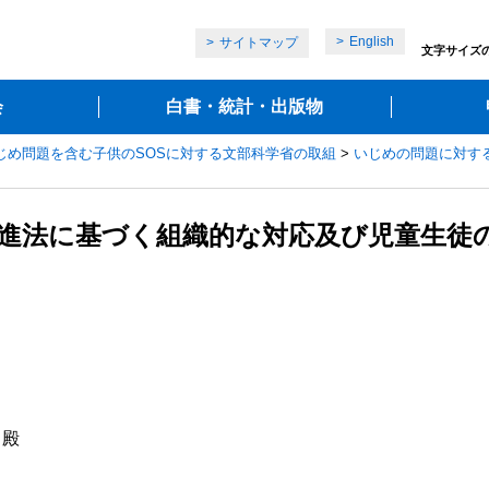
English
サイトマップ
文字サイズ
会
白書・統計・出版物
じめ問題を含む子供のSOSに対する文部科学省の取組
>
いじめの問題に対す
策推進法に基づく組織的な対応及び児童生徒
殿