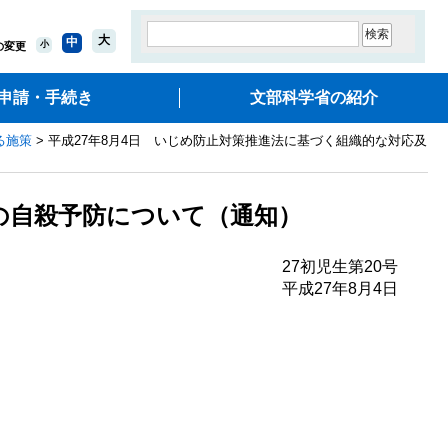
大
中
小
の変更
申請・手続き
文部科学省の紹介
る施策
> 平成27年8月4日 いじめ防止対策推進法に基づく組織的な対応及
の自殺予防について（通知）
27初児生第20号
平成27年8月4日