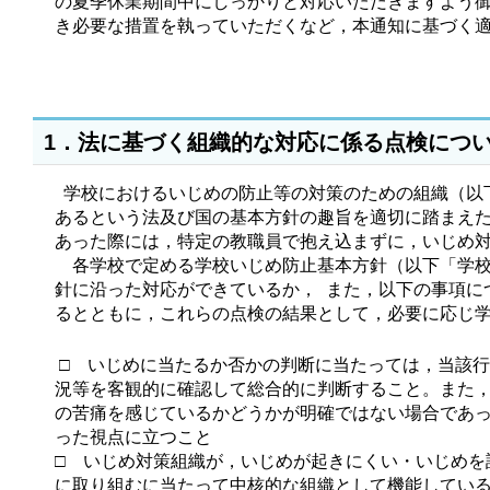
の夏季休業期間中にしっかりと対応いただきますよう
き必要な措置を執っていただくなど，本通知に基づく
1．法に基づく組織的な対応に係る点検につ
学校におけるいじめの防止等の対策のための組織（以
あるという法及び国の基本方針の趣旨を適切に踏まえた
あった際には，特定の教職員で抱え込まずに，いじめ
各学校で定める学校いじめ防止基本方針（以下「学校
針に沿った対応ができているか， また，以下の事項に
るとともに，これらの点検の結果として，必要に応じ
□ いじめに当たるか否かの判断に当たっては，当該
況等を客観的に確認して総合的に判断すること。また
の苦痛を感じているかどうかが明確ではない場合であ
った視点に立つこと
□ いじめ対策組織が，いじめが起きにくい・いじめ
に取り組むに当たって中核的な組織として機能してい