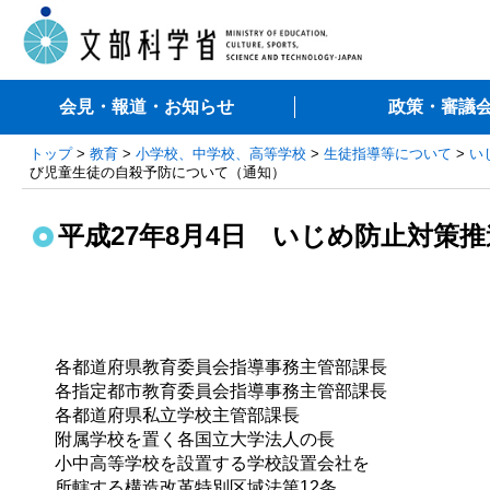
会見・報道・お知らせ
政策・審議
トップ
>
教育
>
小学校、中学校、高等学校
>
生徒指導等について
>
い
び児童生徒の自殺予防について（通知）
平成27年8月4日 いじめ防止対
各都道府県教育委員会指導事務主管部課長
各指定都市教育委員会指導事務主管部課長
各都道府県私立学校主管部課長
附属学校を置く各国立大学法人の長 
小中高等学校を設置する学校設置会社を
所轄する構造改革特別区域法第12条