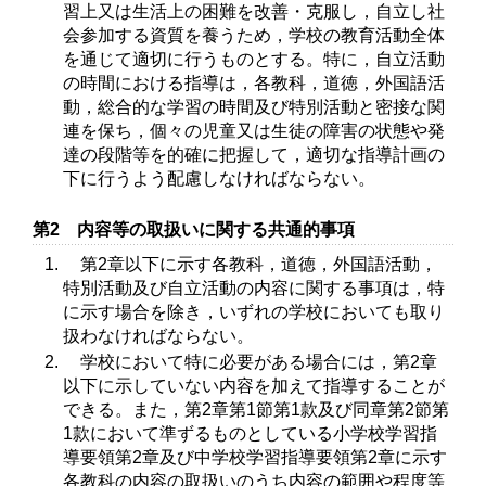
習上又は生活上の困難を改善・克服し，自立し社
会参加する資質を養うため，学校の教育活動全体
を通じて適切に行うものとする。特に，自立活動
の時間における指導は，各教科，道徳，外国語活
動，総合的な学習の時間及び特別活動と密接な関
連を保ち，個々の児童又は生徒の障害の状態や発
達の段階等を的確に把握して，適切な指導計画の
下に行うよう配慮しなければならない。
第2 内容等の取扱いに関する共通的事項
第2章以下に示す各教科，道徳，外国語活動，
特別活動及び自立活動の内容に関する事項は，特
に示す場合を除き，いずれの学校においても取り
扱わなければならない。
学校において特に必要がある場合には，第2章
以下に示していない内容を加えて指導することが
できる。また，第2章第1節第1款及び同章第2節第
1款において準ずるものとしている小学校学習指
導要領第2章及び中学校学習指導要領第2章に示す
各教科の内容の取扱いのうち内容の範囲や程度等