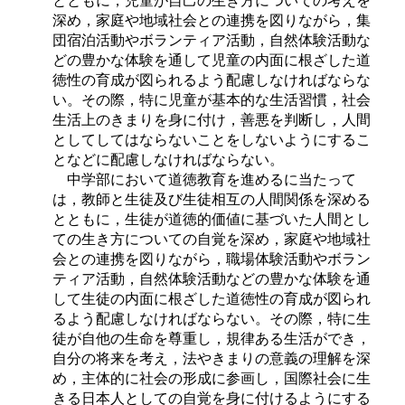
とともに，児童が自己の生き方についての考えを
深め，家庭や地域社会との連携を図りながら，集
団宿泊活動やボランティア活動，自然体験活動な
どの豊かな体験を通して児童の内面に根ざした道
徳性の育成が図られるよう配慮しなければならな
い。その際，特に児童が基本的な生活習慣，社会
生活上のきまりを身に付け，善悪を判断し，人間
としてしてはならないことをしないようにするこ
となどに配慮しなければならない。
中学部において道徳教育を進めるに当たって
は，教師と生徒及び生徒相互の人間関係を深める
とともに，生徒が道徳的価値に基づいた人間とし
ての生き方についての自覚を深め，家庭や地域社
会との連携を図りながら，職場体験活動やボラン
ティア活動，自然体験活動などの豊かな体験を通
して生徒の内面に根ざした道徳性の育成が図られ
るよう配慮しなければならない。その際，特に生
徒が自他の生命を尊重し，規律ある生活ができ，
自分の将来を考え，法やきまりの意義の理解を深
め，主体的に社会の形成に参画し，国際社会に生
きる日本人としての自覚を身に付けるようにする