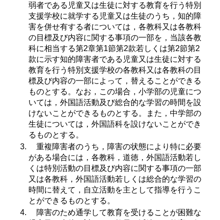
弱者である児童又は生徒に対する教育を行う特別
支援学校に就学する児童又は生徒のうち，知的障
害を併せ有する者については，各教科又は各教科
の目標及び内容に関する事項の一部を，当該各教
科に相当する第2章第1節第2款若しくは第2節第2
款に示す知的障害者である児童又は生徒に対する
教育を行う特別支援学校の各教科又は各教科の目
標及び内容の一部によって，替えることができる
ものとする。なお，この場合，小学部の児童につ
いては，外国語活動及び総合的な学習の時間を設
けないことができるものとする。また，中学部の
生徒については，外国語科を設けないことができ
るものとする。
重複障害者のうち，障害の状態により特に必要
がある場合には，各教科，道徳，外国語活動若し
くは特別活動の目標及び内容に関する事項の一部
又は各教科，外国語活動若しくは総合的な学習の
時間に替えて，自立活動を主として指導を行うこ
とができるものとする。
障害のため通学して教育を受けることが困難な