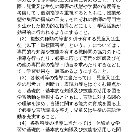
際，児童又は生徒の障害の状態や学習の進度等を
考慮して，個別指導を重視するとともに，授業形
態や集団の構成の工夫，それぞれの教師の専門性
を生かした協力的な指導などにより，学習活動が
効果的に行われるようにすること。
（2） 複数の種類の障害を併せ有する児童又は生
徒（以下「重複障害者」という。）については，
専門的な知識や技能を有する教師間の協力の下に
指導を行ったり，必要に応じて専門の医師及びそ
の他の専門家の指導・助言を求めたりするなどし
て，学習効果を一層高めるようにすること。
（3） 各教科等の指導に当たっては，児童又は生
徒の思考力，判断力，表現力等をはぐくむ観点か
ら，基礎的・基本的な知識及び技能の活用を図る
学習活動を重視するとともに，言語に対する関心
や理解を深め，言語に関する能力の育成を図る上
で必要な言語環境を整え，児童又は生徒の言語活
動を充実すること。
（4） 各教科等の指導に当たっては，体験的な学
習や基礎的・基本的な知識及び技能を活用した問