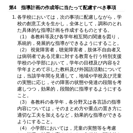
第4 指導計画の作成等に当たって配慮すべき事項
各学校においては，次の事項に配慮しながら，学
校の創意工夫を生かし，全体として，調和のとれ
た具体的な指導計画を作成するものとする。
（1） 各教科等及び各学年相互間の関連を図り，
系統的，発展的な指導ができるようにすること。
（2） 視覚障害者，聴覚障害者，肢体不自由者又
は病弱者である児童に対する教育を行う特別支援
学校の小学部において，学年の目標及び内容を2
学年まとめて示した教科及び外国語活動について
は，当該学年間を見通して，地域や学校及び児童
の実態に応じ，その障害の状態や発達の段階を考
慮しつつ，効果的，段階的に指導するようにする
こと。
（3） 各教科の各学年，各分野又は各言語の指導
内容については，そのまとめ方や重点の置き方に
適切な工夫を加えるなど，効果的な指導ができる
ようにすること。
（4） 小学部においては，児童の実態等を考慮