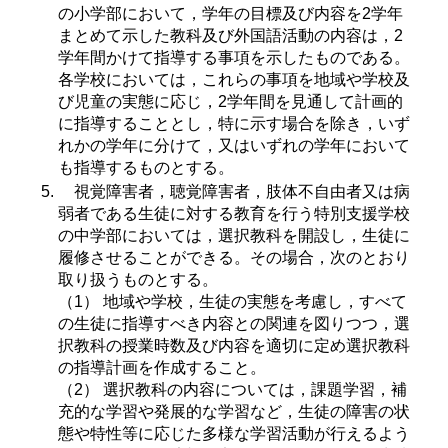
の小学部において，学年の目標及び内容を2学年
まとめて示した教科及び外国語活動の内容は，2
学年間かけて指導する事項を示したものである。
各学校においては，これらの事項を地域や学校及
び児童の実態に応じ，2学年間を見通して計画的
に指導することとし，特に示す場合を除き，いず
れかの学年に分けて，又はいずれの学年において
も指導するものとする。
視覚障害者，聴覚障害者，肢体不自由者又は病
弱者である生徒に対する教育を行う特別支援学校
の中学部においては，選択教科を開設し，生徒に
履修させることができる。その場合，次のとおり
取り扱うものとする。
（1） 地域や学校，生徒の実態を考慮し，すべて
の生徒に指導すべき内容との関連を図りつつ，選
択教科の授業時数及び内容を適切に定め選択教科
の指導計画を作成すること。
（2） 選択教科の内容については，課題学習，補
充的な学習や発展的な学習など，生徒の障害の状
態や特性等に応じた多様な学習活動が行えるよう