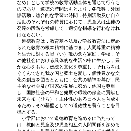
なめ）として学校の教育活動全体を通じて行うも
のであり，道徳の時間はもとより，各教科，外国
語活動，総合的な学習の時間，特別活動及び自立
活動のそれぞれの特質に応じて，児童又は生徒の
発達の段階を考慮して，適切な指導を行わなけれ
ばならない。
道徳教育は，教育基本法及び学校教育法に定め
られた教育の根本精神に基づき，人間尊重の精神
と生命に対する畏（い）敬の念を家庭，学校，そ
の他社会における具体的な生活の中に生かし，豊
かな心をもち，伝統と文化を尊重し，それらをは
ぐくんできた我が国と郷土を愛し，個性豊かな文
化の創造を図るとともに，公共の精神を尊び，民
主的な社会及び国家の発展に努め，他国を尊重
し，国際社会の平和と発展や環境の保全に貢献し
未来を拓（ひら）く主体性のある日本人を育成す
るため，その基盤としての道徳性を養うことを目
標とする。
小学部において道徳教育を進めるに当たって
は，教師と児童及び児童相互の人間関係を深める