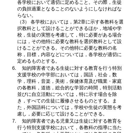
各学校において適切に定めること。その際，生徒
の負担過重となることのないようにしなければな
らない。
（3） 各学校においては，第2章に示す各教科を選
択教科として設けることができるほか，地域や学
校，生徒の実態を考慮して，特に必要がある場合
には，その他特に必要な教科を選択教科として設
けることができる。その他特に必要な教科の名
称，目標，内容などについては，各学校が適切に
定めるものとする。
知的障害者である生徒に対する教育を行う特別
支援学校の中学部においては，国語，社会，数
学，理科，音楽，美術，保健体育及び職業・家庭
の各教科，道徳，総合的な学習の時間，特別活動
並びに自立活動については，特に示す場合を除
き，すべての生徒に履修させるものとする。ま
た，外国語科については，学校や生徒の実態を考
慮し，必要に応じて設けることができる。
知的障害者である児童又は生徒に対する教育を
行う特別支援学校において，各教科の指導に当た