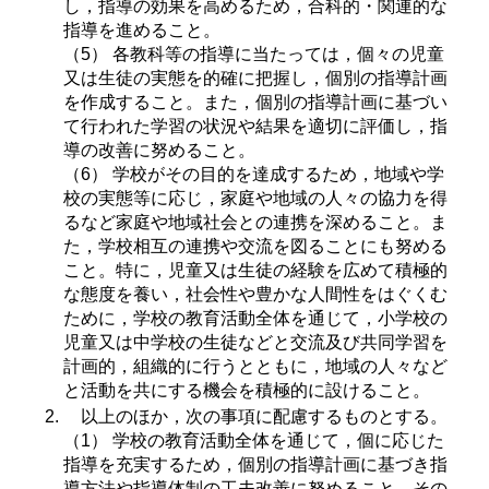
し，指導の効果を高めるため，合科的・関連的な
指導を進めること。
（5） 各教科等の指導に当たっては，個々の児童
又は生徒の実態を的確に把握し，個別の指導計画
を作成すること。また，個別の指導計画に基づい
て行われた学習の状況や結果を適切に評価し，指
導の改善に努めること。
（6） 学校がその目的を達成するため，地域や学
校の実態等に応じ，家庭や地域の人々の協力を得
るなど家庭や地域社会との連携を深めること。ま
た，学校相互の連携や交流を図ることにも努める
こと。特に，児童又は生徒の経験を広めて積極的
な態度を養い，社会性や豊かな人間性をはぐくむ
ために，学校の教育活動全体を通じて，小学校の
児童又は中学校の生徒などと交流及び共同学習を
計画的，組織的に行うとともに，地域の人々など
と活動を共にする機会を積極的に設けること。
以上のほか，次の事項に配慮するものとする。
（1） 学校の教育活動全体を通じて，個に応じた
指導を充実するため，個別の指導計画に基づき指
導方法や指導体制の工夫改善に努めること。その