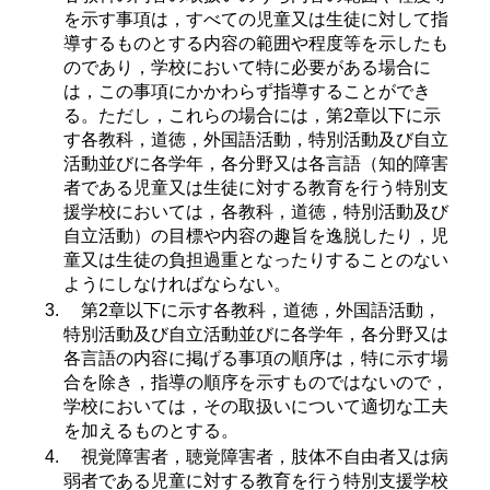
を示す事項は，すべての児童又は生徒に対して指
導するものとする内容の範囲や程度等を示したも
のであり，学校において特に必要がある場合に
は，この事項にかかわらず指導することができ
る。ただし，これらの場合には，第2章以下に示
す各教科，道徳，外国語活動，特別活動及び自立
活動並びに各学年，各分野又は各言語（知的障害
者である児童又は生徒に対する教育を行う特別支
援学校においては，各教科，道徳，特別活動及び
自立活動）の目標や内容の趣旨を逸脱したり，児
童又は生徒の負担過重となったりすることのない
ようにしなければならない。
第2章以下に示す各教科，道徳，外国語活動，
特別活動及び自立活動並びに各学年，各分野又は
各言語の内容に掲げる事項の順序は，特に示す場
合を除き，指導の順序を示すものではないので，
学校においては，その取扱いについて適切な工夫
を加えるものとする。
視覚障害者，聴覚障害者，肢体不自由者又は病
弱者である児童に対する教育を行う特別支援学校