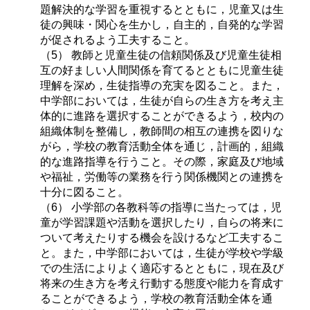
題解決的な学習を重視するとともに，児童又は生
徒の興味・関心を生かし，自主的，自発的な学習
が促されるよう工夫すること。
（5） 教師と児童生徒の信頼関係及び児童生徒相
互の好ましい人間関係を育てるとともに児童生徒
理解を深め，生徒指導の充実を図ること。また，
中学部においては，生徒が自らの生き方を考え主
体的に進路を選択することができるよう，校内の
組織体制を整備し，教師間の相互の連携を図りな
がら，学校の教育活動全体を通じ，計画的，組織
的な進路指導を行うこと。その際，家庭及び地域
や福祉，労働等の業務を行う関係機関との連携を
十分に図ること。
（6） 小学部の各教科等の指導に当たっては，児
童が学習課題や活動を選択したり，自らの将来に
ついて考えたりする機会を設けるなど工夫するこ
と。また，中学部においては，生徒が学校や学級
での生活によりよく適応するとともに，現在及び
将来の生き方を考え行動する態度や能力を育成す
ることができるよう，学校の教育活動全体を通