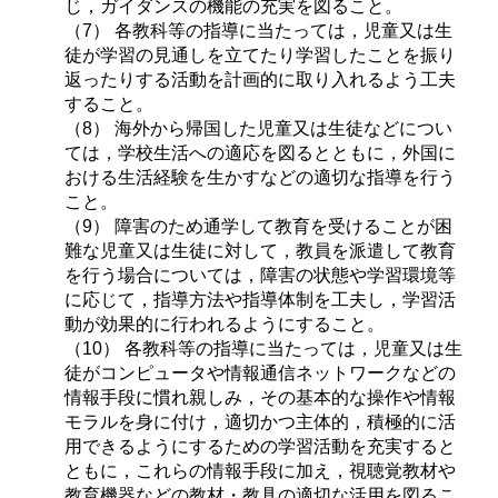
じ，ガイダンスの機能の充実を図ること。
（7） 各教科等の指導に当たっては，児童又は生
徒が学習の見通しを立てたり学習したことを振り
返ったりする活動を計画的に取り入れるよう工夫
すること。
（8） 海外から帰国した児童又は生徒などについ
ては，学校生活への適応を図るとともに，外国に
おける生活経験を生かすなどの適切な指導を行う
こと。
（9） 障害のため通学して教育を受けることが困
難な児童又は生徒に対して，教員を派遣して教育
を行う場合については，障害の状態や学習環境等
に応じて，指導方法や指導体制を工夫し，学習活
動が効果的に行われるようにすること。
（10） 各教科等の指導に当たっては，児童又は生
徒がコンピュータや情報通信ネットワークなどの
情報手段に慣れ親しみ，その基本的な操作や情報
モラルを身に付け，適切かつ主体的，積極的に活
用できるようにするための学習活動を充実すると
ともに，これらの情報手段に加え，視聴覚教材や
教育機器などの教材・教具の適切な活用を図るこ