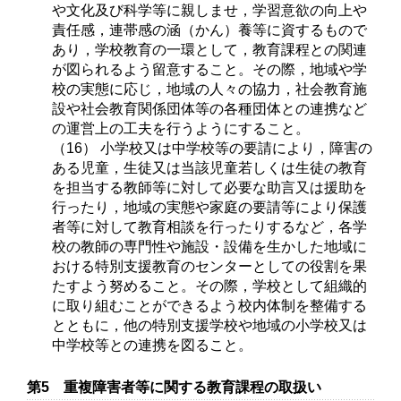
や文化及び科学等に親しませ，学習意欲の向上や
責任感，連帯感の涵（かん）養等に資するもので
あり，学校教育の一環として，教育課程との関連
が図られるよう留意すること。その際，地域や学
校の実態に応じ，地域の人々の協力，社会教育施
設や社会教育関係団体等の各種団体との連携など
の運営上の工夫を行うようにすること。
（16） 小学校又は中学校等の要請により，障害の
ある児童，生徒又は当該児童若しくは生徒の教育
を担当する教師等に対して必要な助言又は援助を
行ったり，地域の実態や家庭の要請等により保護
者等に対して教育相談を行ったりするなど，各学
校の教師の専門性や施設・設備を生かした地域に
おける特別支援教育のセンターとしての役割を果
たすよう努めること。その際，学校として組織的
に取り組むことができるよう校内体制を整備する
とともに，他の特別支援学校や地域の小学校又は
中学校等との連携を図ること。
第5 重複障害者等に関する教育課程の取扱い