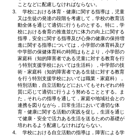
ことなどに配慮しなければならない。
学校における体育・健康に関する指導は，児童
又は生徒の発達の段階を考慮して，学校の教育活
動全体を通じて適切に行うものとする。特に，学
校における食育の推進並びに体力の向上に関する
指導，安全に関する指導及び心身の健康の保持増
進に関する指導については，小学部の体育科及び
中学部の保健体育科の時間はもとより，小学部の
家庭科（知的障害者である児童に対する教育を行
う特別支援学校においては生活科），中学部の技
術・家庭科（知的障害者である生徒に対する教育
を行う特別支援学校においては職業・家庭科），
特別活動，自立活動などにおいてもそれぞれの特
質に応じて適切に行うよう努めることとする。ま
た，それらの指導を通して，家庭や地域社会との
連携を図りながら，日常生活において適切な体
育・健康に関する活動の実践を促し，生涯を通じ
て健康・安全で活力ある生活を送るための基礎が
培われるよう配慮しなければならない。
学校における自立活動の指導は，障害による学