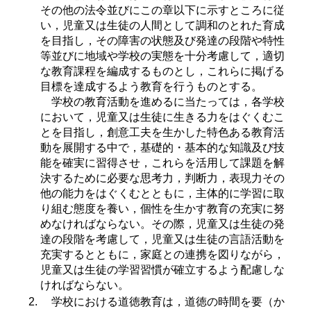
その他の法令並びにこの章以下に示すところに従
い，児童又は生徒の人間として調和のとれた育成
を目指し，その障害の状態及び発達の段階や特性
等並びに地域や学校の実態を十分考慮して，適切
な教育課程を編成するものとし，これらに掲げる
目標を達成するよう教育を行うものとする。
学校の教育活動を進めるに当たっては，各学校
において，児童又は生徒に生きる力をはぐくむこ
とを目指し，創意工夫を生かした特色ある教育活
動を展開する中で，基礎的・基本的な知識及び技
能を確実に習得させ，これらを活用して課題を解
決するために必要な思考力，判断力，表現力その
他の能力をはぐくむとともに，主体的に学習に取
り組む態度を養い，個性を生かす教育の充実に努
めなければならない。その際，児童又は生徒の発
達の段階を考慮して，児童又は生徒の言語活動を
充実するとともに，家庭との連携を図りながら，
児童又は生徒の学習習慣が確立するよう配慮しな
ければならない。
学校における道徳教育は，道徳の時間を要（か