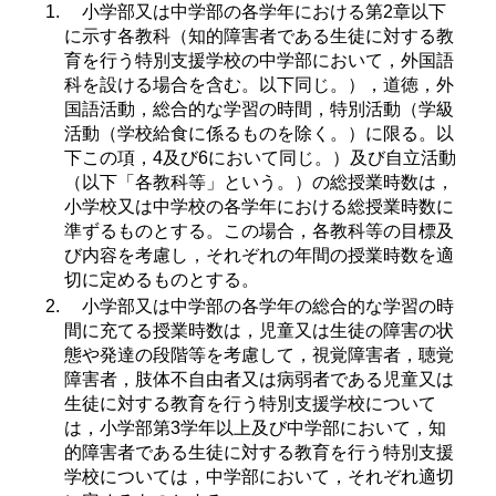
小学部又は中学部の各学年における第2章以下
に示す各教科（知的障害者である生徒に対する教
育を行う特別支援学校の中学部において，外国語
科を設ける場合を含む。以下同じ。），道徳，外
国語活動，総合的な学習の時間，特別活動（学級
活動（学校給食に係るものを除く。）に限る。以
下この項，4及び6において同じ。）及び自立活動
（以下「各教科等」という。）の総授業時数は，
小学校又は中学校の各学年における総授業時数に
準ずるものとする。この場合，各教科等の目標及
び内容を考慮し，それぞれの年間の授業時数を適
切に定めるものとする。
小学部又は中学部の各学年の総合的な学習の時
間に充てる授業時数は，児童又は生徒の障害の状
態や発達の段階等を考慮して，視覚障害者，聴覚
障害者，肢体不自由者又は病弱者である児童又は
生徒に対する教育を行う特別支援学校について
は，小学部第3学年以上及び中学部において，知
的障害者である生徒に対する教育を行う特別支援
学校については，中学部において，それぞれ適切