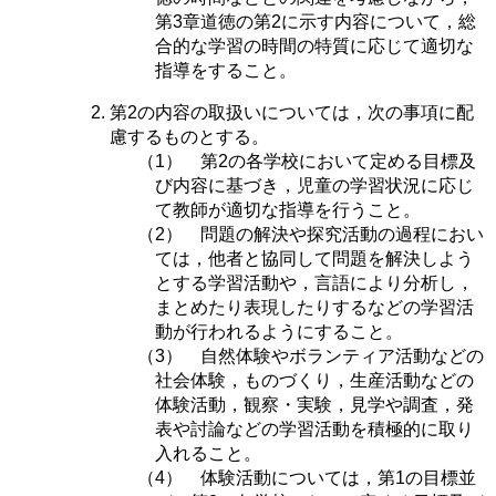
第3章道徳の第2に示す内容について，総
合的な学習の時間の特質に応じて適切な
指導をすること。
第2の内容の取扱いについては，次の事項に配
慮するものとする。
（1） 第2の各学校において定める目標及
び内容に基づき，児童の学習状況に応じ
て教師が適切な指導を行うこと。
（2） 問題の解決や探究活動の過程におい
ては，他者と協同して問題を解決しよう
とする学習活動や，言語により分析し，
まとめたり表現したりするなどの学習活
動が行われるようにすること。
（3） 自然体験やボランティア活動などの
社会体験，ものづくり，生産活動などの
体験活動，観察・実験，見学や調査，発
表や討論などの学習活動を積極的に取り
入れること。
（4） 体験活動については，第1の目標並