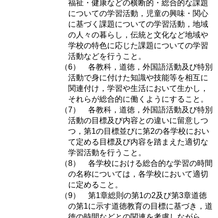
福祉・健康などの横断的・総合的な課題
についての学習活動，児童の興味・関心
に基づく課題についての学習活動，地域
の人々の暮らし，伝統と文化など地域や
学校の特色に応じた課題についての学習
活動などを行うこと。
（6） 各教科，道徳，外国語活動及び特別
活動で身に付けた知識や技能等を相互に
関連付け，学習や生活において生かし，
それらが総合的に働くようにすること。
（7） 各教科，道徳，外国語活動及び特別
活動の目標及び内容との違いに留意しつ
つ，第1の目標並びに第2の各学校におい
て定める目標及び内容を踏まえた適切な
学習活動を行うこと。
（8） 各学校における総合的な学習の時間
の名称については，各学校において適切
に定めること。
（9） 第1章総則の第1の2及び第3章道徳
の第1に示す道徳教育の目標に基づき，道
徳の時間などとの関連を考慮しながら，