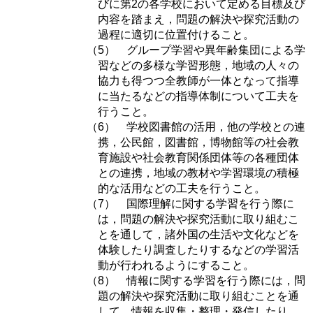
びに第2の各学校において定める目標及び
内容を踏まえ，問題の解決や探究活動の
過程に適切に位置付けること。
（5） グループ学習や異年齢集団による学
習などの多様な学習形態，地域の人々の
協力も得つつ全教師が一体となって指導
に当たるなどの指導体制について工夫を
行うこと。
（6） 学校図書館の活用，他の学校との連
携，公民館，図書館，博物館等の社会教
育施設や社会教育関係団体等の各種団体
との連携，地域の教材や学習環境の積極
的な活用などの工夫を行うこと。
（7） 国際理解に関する学習を行う際に
は，問題の解決や探究活動に取り組むこ
とを通して，諸外国の生活や文化などを
体験したり調査したりするなどの学習活
動が行われるようにすること。
（8） 情報に関する学習を行う際には，問
題の解決や探究活動に取り組むことを通
して，情報を収集・整理・発信したり，