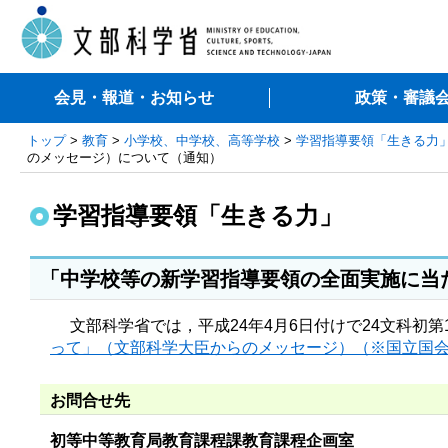
会見・報道・お知らせ
政策・審議
トップ
>
教育
>
小学校、中学校、高等学校
>
学習指導要領「生きる力
のメッセージ）について（通知）
学習指導要領「生きる力」
「中学校等の新学習指導要領の全面実施に当
文部科学省では，平成24年4月6日付けで24文科初第
って」（文部科学大臣からのメッセージ）（※国立国
お問合せ先
初等中等教育局教育課程課教育課程企画室