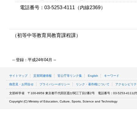
電話番号：03-5253-4111（内線2369）
（初等中等教育局教育課程課）
-- 登録：平成24年04月 --
サイトマップ
災害関連情報
官公庁等リンク集
English
キーワード
御意見・お問合せ
プライバシーポリシー
リンク・著作権について
アクセシビリテ
文部科学省
〒100-8959 東京都千代田区霞が関三丁目2番2号
電話番号：03-5253-4111(代表
Copyright (C) Ministry of Education, Culture, Sports, Science and Technology