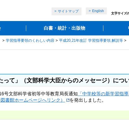
English
サイトマップ
文字サイズ
会
白書・統計・出版物
」
>
学習指導要領のくわしい内容
>
平成20,21年改訂 学習指導要領,解説等
>
たって」（文部科学大臣からのメッセージ）につ
16号文部科学省初等中等教育局長通知
「中学校等の新学習指導
会図書館ホームページへリンク）
を発出しました。