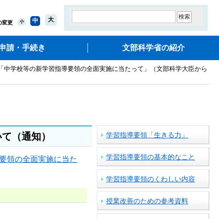
大
中
小
の変更
申請・手続き
文部科学省の紹介
 「中学校等の新学習指導要領の全面実施に当たって」（文部科学大臣から
いて（通知）
学習指導要領「生きる力」
学習指導要領の基本的なこと
要領の全面実施に当た
学習指導要領のくわしい内容
授業改善のための参考資料