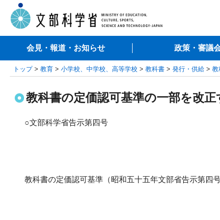
会見・報道・お知らせ
政策・審議
トップ
>
教育
>
小学校、中学校、高等学校
>
教科書
>
発行・供給
>
教
教科書の定価認可基準の一部を改正す
○文部科学省告示第四号
教科書の定価認可基準（昭和五十五年文部省告示第四