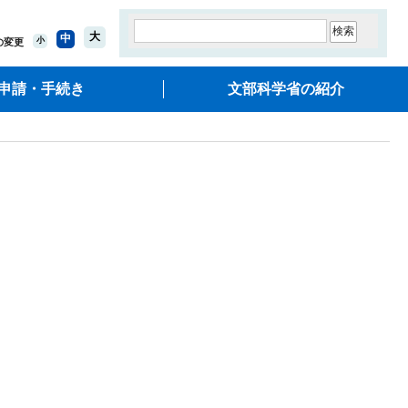
大
中
小
の変更
申請・手続き
文部科学省の紹介