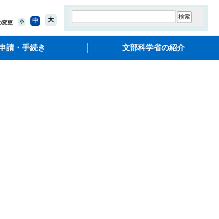
大
中
小
の変更
申請・手続き
文部科学省の紹介