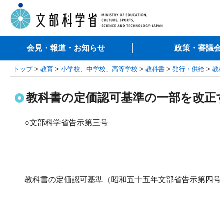
会見・報道・お知らせ
政策・審議
トップ
>
教育
>
小学校、中学校、高等学校
>
教科書
>
発行・供給
>
教
教科書の定価認可基準の一部を改正す
○文部科学省告示第三号
教科書の定価認可基準（昭和五十五年文部省告示第四