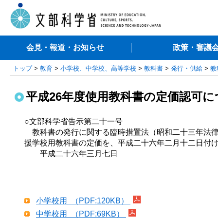
会見・報道・お知らせ
政策・審議
トップ
>
教育
>
小学校、中学校、高等学校
>
教科書
>
発行・供給
>
教
平成26年度使用教科書の定価認可に
○文部科学省告示第二十一号
教科書の発行に関する臨時措置法（昭和二十三年法律
援学校用教科書の定価を、平成二十六年二月十二日付
平成二十六年三月七日
小学校用 （PDF:120KB）
中学校用 （PDF:69KB）