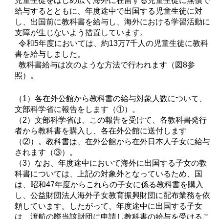
児童生徒をはじめ広く海外に在留する児童生徒に無償で
給与するとともに、年度途中で出国する児童生徒に対
し、出国前に教科書を給与し、海外における学習活動に
支障が生じないよう措置しています。
令和5年度においては、約13万7千人の児童生徒に教科
書を給与しました。
教科書給与は次のような方法で行われます（図8参
照）。
（1）各在外公館から教科書の給与対象人数について、
文部科学省に報告をします（①）。
（2）文部科学省は、この報告を受けて、各教科書発行
者から教科書を購入し、各在外公館に送付します
（②）。教科書は、在外公館から在外日本人子女に給与
されます（③）。
（3）なお、年度途中において海外に出国する子女の教
科書については、上記の対象外となっているため、国
は、昭和47年度からこれらの子女に係る教科書を購入
し、公益財団法人海外子女教育振興財団に配布業務を依
頼しています。したがって、年度途中に出国する子女
は、渡航の際当該財団に申請し教科書の給与を受けるこ