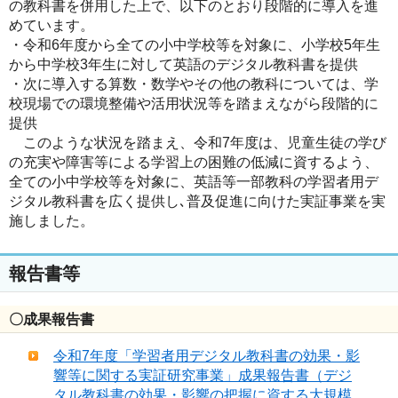
の教科書を併用した上で、以下のとおり段階的に導入を進
めています。
・令和6年度から全ての小中学校等を対象に、小学校5年生
から中学校3年生に対して英語のデジタル教科書を提供
・次に導入する算数・数学やその他の教科については、学
校現場での環境整備や活用状況等を踏まえながら段階的に
提供
このような状況を踏まえ、令和7年度は、児童生徒の学び
の充実や障害等による学習上の困難の低減に資するよう、
全ての小中学校等を対象に、英語等一部教科の学習者用デ
ジタル教科書を広く提供し､普及促進に向けた実証事業を実
施しました。
報告書等
〇成果報告書
令和7年度「学習者用デジタル教科書の効果・影
響等に関する実証研究事業」成果報告書（デジ
タル教科書の効果・影響の把握に資する大規模