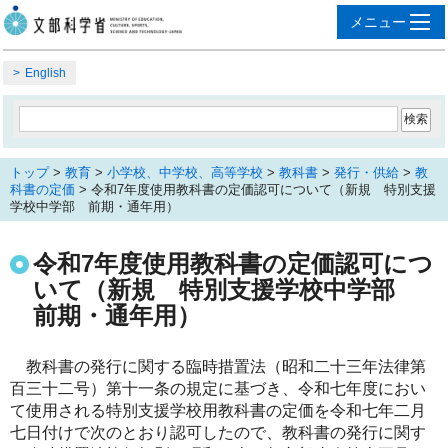
English
トップ
>
教育
>
小学校、中学校、高等学校
>
教科書
>
発行・供給
>
教
科書の定価
> 令和7年度使用教科書の定価認可について（新規 特別支援
学校中学部 前期・通年用）
令和7年度使用教科書の定価認可につ
いて（新規 特別支援学校中学部
前期・通年用）
教科書の発行に関する臨時措置法（昭和二十三年法律第
百三十二号）第十一条の規定に基づき、令和七年度におい
て使用される特別支援学校用教科書の定価を令和七年二月
七日付けで次のとおり認可したので、教科書の発行に関す