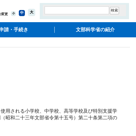
大
中
小
の変更
申請・手続き
文部科学省の紹介
使用される小学校、中学校、高等学校及び特別支援学
則（昭和二十三年文部省令第十五号）第二十条第二項の