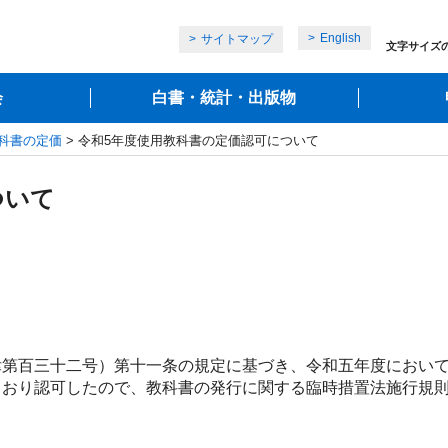
English
サイトマップ
文字サイズ
会
白書・統計・出版物
科書の定価
> 令和5年度使用教科書の定価認可について
ついて
第百三十二号）第十一条の規定に基づき、令和五年度において
とおり認可したので、教科書の発行に関する臨時措置法施行規