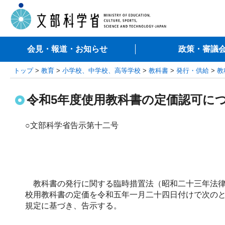
会見・報道・お知らせ
政策・審議
トップ
>
教育
>
小学校、中学校、高等学校
>
教科書
>
発行・供給
>
教
令和5年度使用教科書の定価認可に
○文部科学省告示第十二号
教科書の発行に関する臨時措置法（昭和二十三年法律
校用教科書の定価を令和五年一月二十四日付けで次の
規定に基づき、告示する。