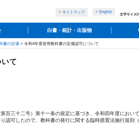
English
サイトマップ
文字サイズ
会
白書・統計・出版物
科書の定価
> 令和4年度使用教科書の定価認可について
ついて
第百三十二号）第十一条の規定に基づき、令和四年度において
おり認可したので、教科書の発行に関する臨時措置法施行規則