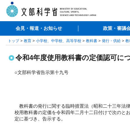
会見・報道・お知らせ
政策・審議
トップ
>
教育
>
小学校、中学校、高等学校
>
教科書
>
発行・供給
>
教
令和4年度使用教科書の定価認可に
○文部科学省告示第十九号
教科書の発行に関する臨時措置法（昭和二十三年法律
校用教科書の定価を令和四年二月十二日付けで次のと
定に基づき、告示する。