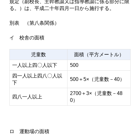
規定（副校長、主幹教諭又は指導教諭に係る部分に限
る。）は、平成二十年四月一日から施行する。
別表 （第八条関係）
イ 校舎の面積
児童数
面積（平方メートル）
一人以上四〇人以下
500
四一人以上四八〇人以
500＋5×（児童数－40）
下
2700＋3×（児童数－48
四八一人以上
0）
ロ 運動場の面積