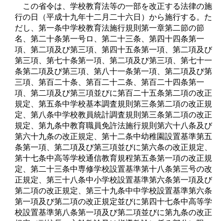
この省令は、学校教育法等の一部を改正する法律の施
行の日（平成十九年十二月二十六日）から施行する。た
だし、第一条中学校教育法施行規則第一章第二節の節
名、第二十条第一号ロ、第二十三条、第四十四条第一
項、第二項及び第三項、第四十五条第一項、第二項及び
第三項、第七十条第一項、第二項及び第三項、第七十一
条第二項及び第三項、第八十一条第一項、第二項及び第
三項、第百二十条、第百二十二条、第百二十四条第一
項、第二項及び第三項並びに第百二十五条第二項の改正
規定、第五条中学校基本調査規則第三条第二項の改正規
定、第八条中学校教員統計調査規則第三条第二項の改正
規定、第九条中教育職員免許法施行規則第六十八条及び
第六十九条の改正規定、第十二条中幼稚園設置基準第五
条第一項、第二項及び第三項並びに第六条の改正規定、
第十七条中高等学校通信教育規程第五条第一項の改正規
定、第二十三条中専修学校設置基準第十八条第三号の改
正規定、第三十八条中小学校設置基準第六条第一項及び
第二項の改正規定、第三十九条中中学校設置基準第六条
第一項及び第二項の改正規定並びに第四十七条中高等学
校設置基準第八条第一項及び第二項並びに第九条の改正