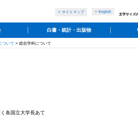
English
サイトマップ
文字サイズ
会
白書・統計・出版物
について
> 総合学科について
置く各国立大学長あて