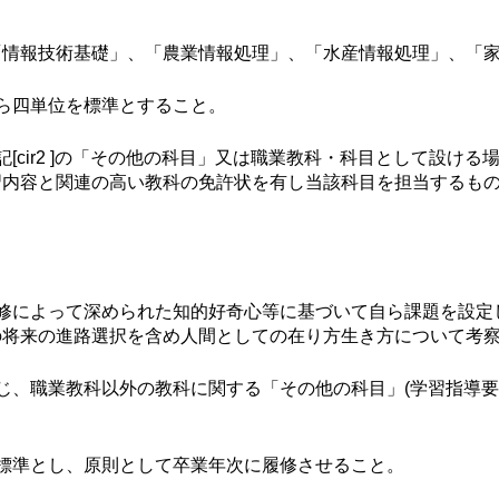
「情報技術基礎」、「農業情報処理」、「水産情報処理」、「
ら四単位を標準とすること。
[cir2 ]の「その他の科目」又は職業教科・科目として設け
習内容と関連の高い教科の免許状を有し当該科目を担当するも
修によって深められた知的好奇心等に基づいて自ら課題を設定
の将来の進路選択を含め人間としての在り方生き方について考
じ、職業教科以外の教科に関する「その他の科目」(学習指導要
標準とし、原則として卒業年次に履修させること。