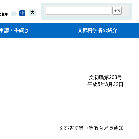
大
中
小
の変更
申請・手続き
文部科学省の紹介
文初職第203号
平成5年3月22日
文部省初等中等教育局長通知