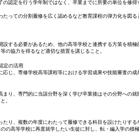
了の認定を行う学年制ではなく、卒業までに所要の単位を修得
わたっての分割履修を広く認めるなど教育課程の弾力化を図る
開設する必要があるため、他の高等学校と連携する方策を積極
る等の協力を得るなど適切な措置を講じること。
認定の活用
に応じ、専修学校高等課程等における学習成果や技能審査の成
高まり、専門的に当該分野を深く学び卒業後はその分野への就
こと。
ったり、複数の年度にわたって履修できる科目を設けたりする
ものの高等学校に再度就学したい生徒に対し、転・編入学の積