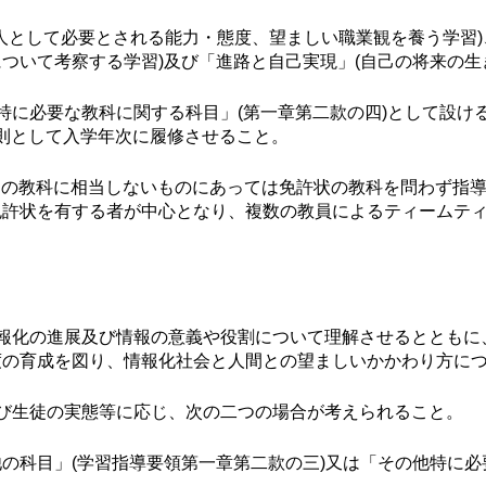
業人として必要とされる能力・態度、望ましい職業観を養う学習
ついて考察する学習)及び「進路と自己実現」(自己の将来の生
特に必要な教科に関する科目」(第一章第二款の四)として設け
則として入学年次に履修させること。
ち、特定の教科に相当しないものにあっては免許状の教科を問わず
免許状を有する者が中心となり、複数の教員によるティームテ
報化の進展及び情報の意義や役割について理解させるとともに
度の育成を図り、情報化社会と人間との望ましいかかわり方に
び生徒の実態等に応じ、次の二つの場合が考えられること。
の科目」(学習指導要領第一章第二款の三)又は「その他特に必