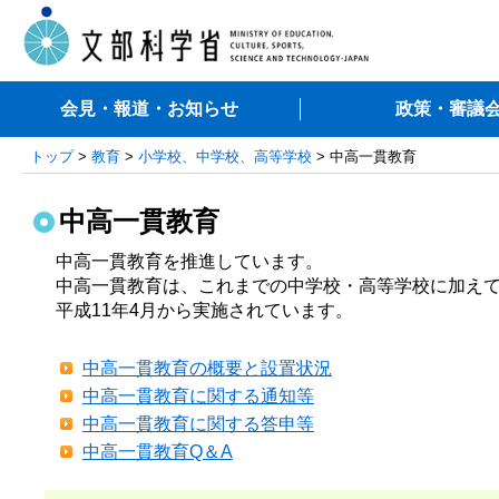
会見・報道・お知らせ
政策・審議
トップ
>
教育
>
小学校、中学校、高等学校
> 中高一貫教育
中高一貫教育
中高一貫教育を推進しています。

中高一貫教育は、これまでの中学校・高等学校に加え
平成11年4月から実施されています。
中高一貫教育の概要と設置状況
中高一貫教育に関する通知等
中高一貫教育に関する答申等
中高一貫教育Q＆A