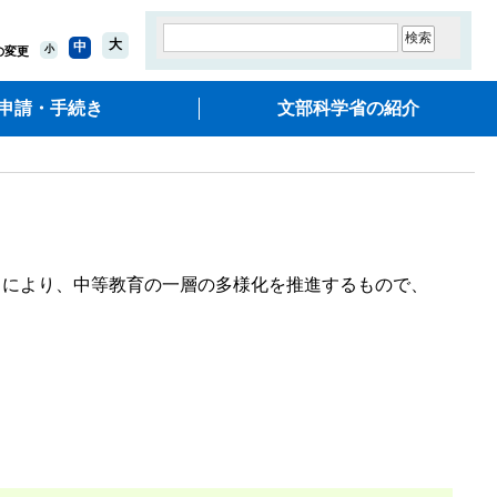
大
中
小
の変更
申請・手続き
文部科学省の紹介
とにより、中等教育の一層の多様化を推進するもので、