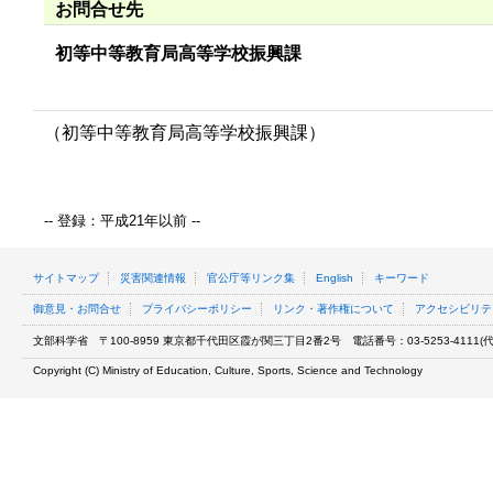
お問合せ先
初等中等教育局高等学校振興課
（初等中等教育局高等学校振興課）
-- 登録：平成21年以前 --
サイトマップ
災害関連情報
官公庁等リンク集
English
キーワード
御意見・お問合せ
プライバシーポリシー
リンク・著作権について
アクセシビリテ
文部科学省
〒100-8959 東京都千代田区霞が関三丁目2番2号
電話番号：03-5253-4111(代表
Copyright (C) Ministry of Education, Culture, Sports, Science and Technology