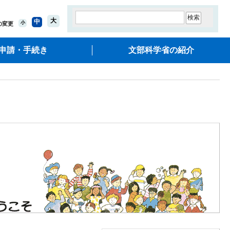
大
中
小
の変更
申請・手続き
文部科学省の紹介