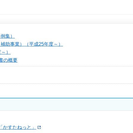
。
事例集）
補助事業）（平成25年度～）
度～）
書の概要
「かすたねっと」