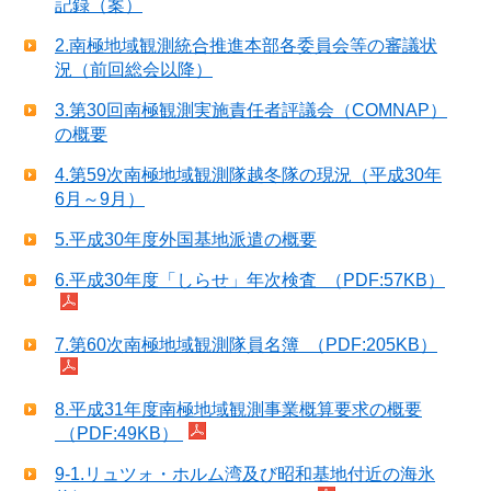
記録（案）
2.南極地域観測統合推進本部各委員会等の審議状
況（前回総会以降）
3.第30回南極観測実施責任者評議会（COMNAP）
の概要
4.第59次南極地域観測隊越冬隊の現況（平成30年
6月～9月）
5.平成30年度外国基地派遣の概要
6.平成30年度「しらせ」年次検査 （PDF:57KB）
7.第60次南極地域観測隊員名簿 （PDF:205KB）
8.平成31年度南極地域観測事業概算要求の概要
（PDF:49KB）
9-1.リュツォ・ホルム湾及び昭和基地付近の海氷