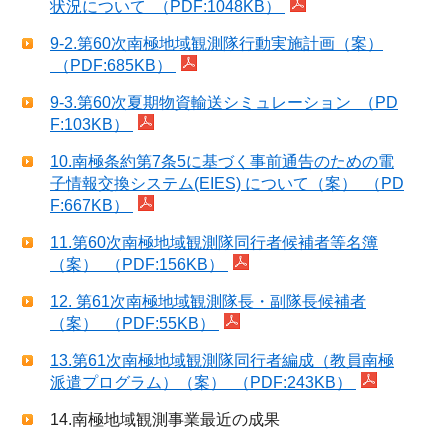
状況について （PDF:1048KB）
9-2.第60次南極地域観測隊行動実施計画（案）
（PDF:685KB）
9-3.第60次夏期物資輸送シミュレーション （PD
F:103KB）
10.南極条約第7条5に基づく事前通告のための電
子情報交換システム(EIES) について（案） （PD
F:667KB）
11.第60次南極地域観測隊同行者候補者等名簿
（案） （PDF:156KB）
12. 第61次南極地域観測隊長・副隊長候補者
（案） （PDF:55KB）
13.第61次南極地域観測隊同行者編成（教員南極
派遣プログラム）（案） （PDF:243KB）
14.南極地域観測事業最近の成果