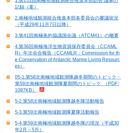
1.第151回南極地域観測統合推進本部総会 議事の
記録（案）
2.南極地域観測統合推進本部各委員会の審議状況
（平成29年11月7日以降）
3.第41回南極条約協議国会議（ATCM41）の概要
4.第36回南極海洋生物資源保存委員会（CCAML
R）年次会合報告（CCAMLR：Commission for th
e Conservation of Antarctic Marine Living Resourc
es）
05-1.第58次南極地域観測隊越冬期間のトピック・
第59次南極地域観測隊夏期間のトピック （PDF:
1087KB）
5-2.第58次南極地域観測隊越冬隊活動報告
5-3.第59次南極地域観測隊夏隊活動報告
5-4.第59次南極地域観測隊越冬隊の現況（平成30
年2月～5月）