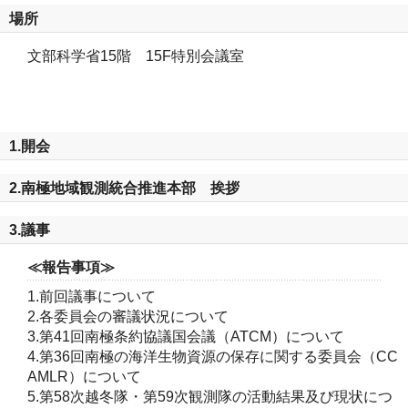
場所
文部科学省15階 15F特別会議室
1.開会
2.南極地域観測統合推進本部 挨拶
3.議事
≪報告事項≫
1.前回議事について
2.各委員会の審議状況について
3.第41回南極条約協議国会議（ATCM）について
4.第36回南極の海洋生物資源の保存に関する委員会（CC
AMLR）について
5.第58次越冬隊・第59次観測隊の活動結果及び現状につ