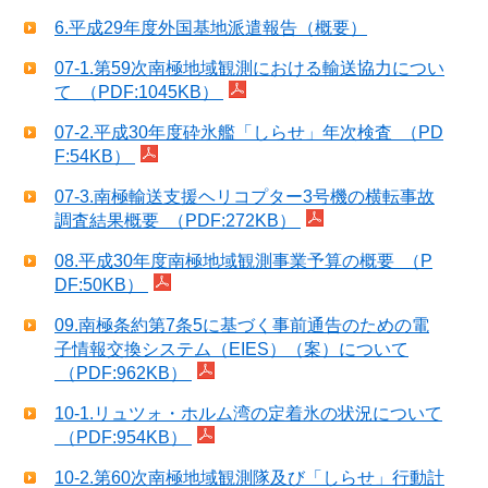
6.平成29年度外国基地派遣報告（概要）
07-1.第59次南極地域観測における輸送協力につい
て （PDF:1045KB）
07-2.平成30年度砕氷艦「しらせ」年次検査 （PD
F:54KB）
07-3.南極輸送支援ヘリコプター3号機の横転事故
調査結果概要 （PDF:272KB）
08.平成30年度南極地域観測事業予算の概要 （P
DF:50KB）
09.南極条約第7条5に基づく事前通告のための電
子情報交換システム（EIES）（案）について
（PDF:962KB）
10-1.リュツォ・ホルム湾の定着氷の状況について
（PDF:954KB）
10-2.第60次南極地域観測隊及び「しらせ」行動計