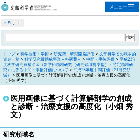
English
トップ
>
科学技術・学術
>
研究費、研究開発評価
>
文部科学省の競争的
資金一覧
>
科学研究費助成事業－科研費－
>
中間・事後評価
>
平成23年
度科学研究費補助金（新学術領域研究（研究領域提案型）・特定領域研
究）に係る中間・事後評価について
>
平成23年度中間評価（21研究領
域）
> 医用画像に基づく計算解剖学の創成と診断・治療支援の高度化
（小畑 秀文）
医用画像に基づく計算解剖学の創成
と診断・治療支援の高度化（小畑 秀
文）
研究領域名