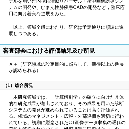
デルを用いた内視鏡治療リハーサル・術中画像誘導シス
テムの開発や、びまん性肺疾患CADの開発など，臨床応
用に向け着実な進展をみた。
以上、領域全般にわたり、研究は予定通りに順調に進
展しつつある。
審査部会における評価結果及び所見
Ａ＋（研究領域の設定目的に照らして、期待以上の進展
が認められる）
（1）総合所見
本研究領域では、「計算解剖学」の確立に向けた具体
的な研究成果が創出されており、その成果を用いた診断
システムの開発が進められていることは高く評価され
る。領域のマネジメント・広報・外部評価も適切に行わ
れている。初期に懸念されたCT画像データ収集の遅れの
問題も解消されつつあり、研究推進に問題はない。今