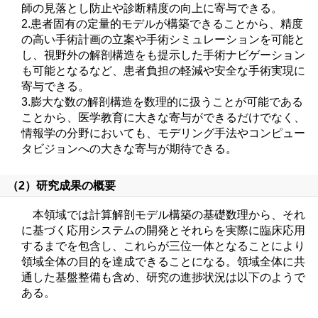
師の見落とし防止や診断精度の向上に寄与できる。
2.患者固有の定量的モデルが構築できることから、精度
の高い手術計画の立案や手術シミュレーションを可能と
し、視野外の解剖構造をも提示した手術ナビゲーション
も可能となるなど、患者負担の軽減や安全な手術実現に
寄与できる。
3.膨大な数の解剖構造を数理的に扱うことが可能である
ことから、医学教育に大きな寄与ができるだけでなく、
情報学の分野においても、モデリング手法やコンピュー
タビジョンへの大きな寄与が期待できる。
（2）研究成果の概要
本領域では計算解剖モデル構築の基礎数理から、それ
に基づく応用システムの開発とそれらを実際に臨床応用
するまでを包含し、これらが三位一体となることにより
領域全体の目的を達成できることになる。領域全体に共
通した基盤整備も含め、研究の進捗状況は以下のようで
ある。