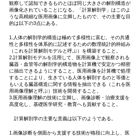
観察して認知できるものとほぼ同じ大きさの解剖構造が
画像化されていることになる。「計算解剖学」はこのよ
うな高精細な医用画像に立脚したもので、その主要な目
的は以下の3点にある。
1.人体の解剖学的構造は極めて多様性に富む。その共通
性と多様性を体系的に記述するための数理統計的枠組み
（これを計算解剖モデルと呼ぶ）を構築すること。
2.計算解剖モデルを活用して、医用画像上で観察される
臓器・血管等の解剖学的構造物を計算機で安定かつ精密
に抽出できるようにすること。医用画像を計算機で処理
することにより、生きている人体を解剖するのと等価と
もいえる臓器構造に関する情報を抽出できる（これを医
用画像理解と呼ぶ）技術を開発すること。
3.医用画像理解の技術に立脚し、画像診断・治療支援を
高度化し、基礎医学研究・教育へも貢献すること。
計算解剖学の主要な意義は以下のようである。
1.画像診断を側面から支援する技術が格段に向上し、医