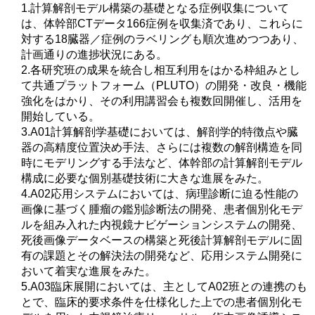
1.計算解剖モデル構築の基礎となる症例収集について
は、体幹部CTデータ166症例を収集済であり、これらに
対する18臓器／症例のラベリングも順次進めつつあり、
計画通りの進捗状況にある。
2.各研究班の成果を統合し相互利用をはかる枠組みとし
て共通プラットフォーム（PLUTO）の開発・改良・機能
強化をはかり、その利用講習会も複数回開催し、活用を
開始している。
3.A01計算解剖学基礎においては、解剖学的特徴点や臓
器の高精度位置決め手法、さらには複数の解剖構造を同
時にモデリングする手法など、体幹部の計算解剖モデル
構成に必要な個別基礎技術に大きな進展をみた。
4.A02応用システムにおいては、病理診断に迫る性能の
画像に基づく腫瘤の鑑別診断法の開発、患者個別化モデ
ルを組み入れた内視鏡ナビゲーションシステムの開発、
死後画像データベースの構築と死後計算解剖モデルに固
有の課題とその解決法の開発など、応用システム開発に
おいて着実な進展をみた。
5.A03臨床展開においては、主としてA02班との連携のも
とで、臨床的要求条件を仕様化した上での患者個別化モ