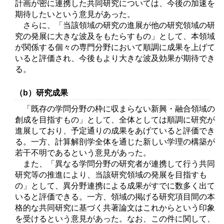
計画が密に連携した共同研究については、今後の加速を
期待したいという意見があった。
さらに、「当該領域の研究の進展が他の研究領域の研
究の発展に大きな波及をもたらすもの」として、本領域
が関係する個々の専門分野において順調に成果を上げて
いると評価され、今後もより大きな波及効果が期待でき
る。
（b）研究成果
「既存の学問分野の枠に収まらない新興・融合領域の
創成を目指すもの」として、全体としては順調に研究が
進展しており、予定通りの成果をあげていると評価でき
る。一方、計算解剖学全体を通じた新しい学理の構築が
若干不明であるという意見があった。
また、「異なる学問分野の研究者が連携して行う共同
研究等の推進により、当該研究領域の発展を目指すも
の」として、異分野連携による成果がすでに数多く出て
いると評価できる。一方、領域の掲げる研究項目間の本
格的な共同研究に基づく共著論文はこれからという印象
を受けるという意見があった。なお、この件に関して、