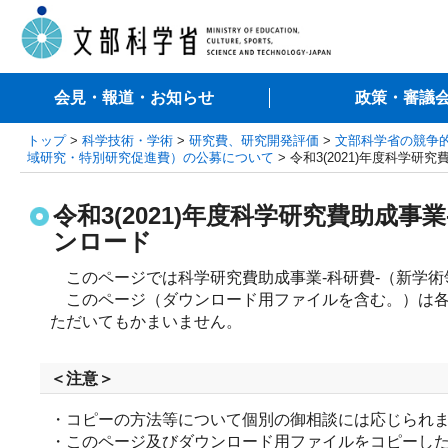
会見・報道・お知らせ
政策・審議
トップ
>
科学技術・学術
>
研究費、研究開発評価
>
文部科学省の競争
域研究・特別研究促進費）の公募について
> 令和3(2021)年度科
令和3(2021)年度科学研究費助
ンロード
　このページでは科学研究費助成事業-科研費-（新学
　このページ（ダウンロード用ファイルを含む。）は
ただいてもかまいません。
＜注意＞
・コピーの方法等について個別の御相談には応じられ
・このページ及びダウンロード用ファイルをコピーし