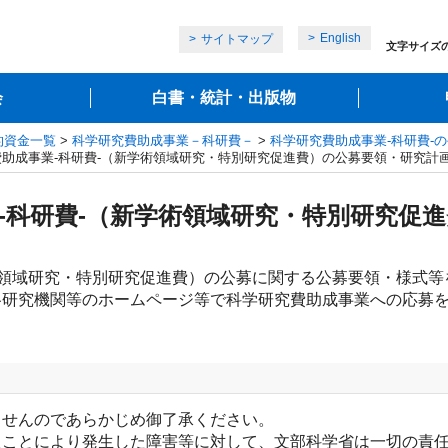
English
サイトマップ
文字サイズ
会
白書・統計・出版物
的資金一覧
>
科学研究費助成事業－科研費－
>
科学研究費助成事業‐科研費‐
学研究費助成事業‐科研費‐（新学術領域研究・特別研究促進費）の公募要領・研究
成事業‐科研費‐（新学術領域研究・特別研究
術領域研究・特別研究促進費）の公募に関する公募要領・様式等
各研究機関等のホームページ等で科学研究費助成事業への応募
ませんのであらかじめ御了承ください。
たことにより発生した障害等に対して、文部科学省は一切の責