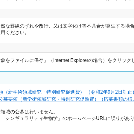
自然な罫線のずれや改行、又は文字化け等不具合が発生する場
使用ください。
ァイルに保存」（Internet Explorerの場合）をクリ
要領（新学術領域研究・特別研究促進費） （令和2年9月2日訂正） （
費-公募要領（新学術領域研究・特別研究促進費）（応募書類の様式・
究領域の公募は行いません。
18 シンギュラリティ生物学」のホームページURLに誤りがあ