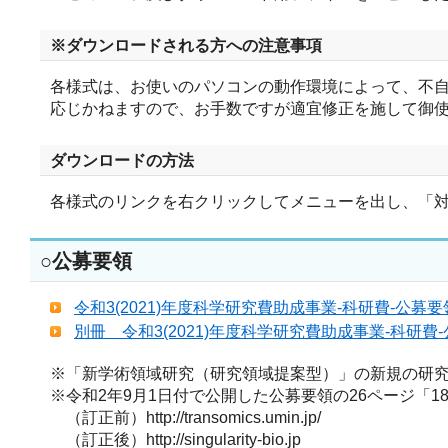
※ダウンロードされる方への注意事項
各様式は、お使いのパソコンの動作環境によって、不
応じかねますので、お手数ですが適宜修正を施して御
ダウンロードの方法
各様式のリンクを右クリックしてメニューを出し、「対象をフ
○公募要領
令和3(2021)年度科学研究費助成事業-科研費-公募
別冊 令和3(2021)年度科学研究費助成事業-科研
※「新学術領域研究（研究領域提案型）」の新規の研
※令和2年9月1日付で公開した公募要領の26ページ「
（訂正前）http://transomics.umin.jp/
（訂正後）http://singularity-bio.jp