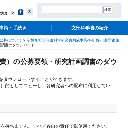
大
中
小
の変更
申請・手続き
文部科学省の紹介
の公募について
>
令和3(2021)年度科学研究費助成事業‐科研費‐（新学術領
計画調書のダウンロード
促進費）の公募要領・研究計画調書のダウ
をダウンロードすることができます。

を目的としてコピーし、各研究者への配布に利用してい
任を持ちません。すべて各自の責任で御使用ください。