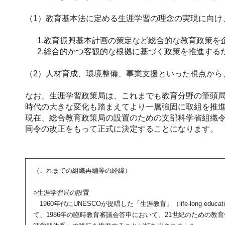
（1）教育基本法に定める生涯学習の理念の実現に向け
1.教育振興基本計画の策定など総合的な教育政策を
2.総合的かつ客観的な根拠に基づく政策を推進する
（2）人材育成、環境整備、事業支援といった視点から
なお、生涯学習政策局は、これまでも教育分野の筆頭
時代の大きな変化も踏まえてより一層強固に取組を推
現在、総合教育政策局の設置のための文部科学省組織
同令の改正をもって正式に決定することになります。
（これまでの組織再編等の経緯）
○生涯学習局の設置
1960年代にUNESCOが提唱した「生涯教育」（life-long e
て、1986年の臨時教育審議会答申において、21世紀のための