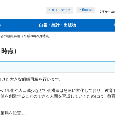
English
サイトマップ
文字サイズ
会
白書・統計・出版物
学省の組織再編（平成30年9月時点）
月時点）
に向けた大きな組織再編を行います。
）、グローバル化や人口減少など社会構造は急速に変化しており、
価値を創造することのできる人間を育成していくためには、教
政策局を設置し、