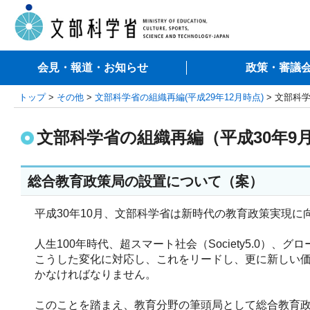
会見・報道・お知らせ
政策・審議
トップ
>
その他
>
文部科学省の組織再編(平成29年12月時点)
> 文部科
文部科学省の組織再編（平成30年9
総合教育政策局の設置について（案）
平成30年10月、文部科学省は新時代の教育政策実現
人生100年時代、超スマート社会（Society5.0
こうした変化に対応し、これをリードし、更に新しい
かなければなりません。
このことを踏まえ、教育分野の筆頭局として総合教育