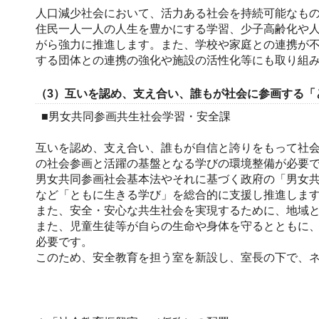
人口減少社会において、活力ある社会を持続可能なも
住民一人一人の人生を豊かにする学習、少子高齢化や
がら強力に推進します。また、学校や家庭との連携が
する団体との連携の強化や施設の活性化等にも取り組
（3）互いを認め、支え合い、誰もが社会に参画する「
■男女共同参画共生社会学習・安全課
互いを認め、支え合い、誰もが自信と誇りをもって社会
の社会参画と活躍の基盤となる学びの環境整備が必要
男女共同参画社会基本法やそれに基づく政府の「男女
など「ともに生きる学び」を総合的に支援し推進しま
また、安全・安心な共生社会を実現するために、地域
また、児童生徒等が自らの生命や身体を守るとともに
必要です。
このため、安全教育を担う室を新設し、室長の下で、