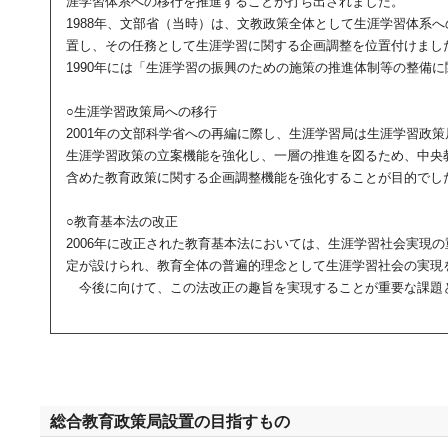
涯学習体系への移行を推進することが打ち出されました。
1988年、文部省（当時）は、文教政策全体として生涯学習体系
置し、その任務として生涯学習に関する企画調整を位置付けまし
1990年には「生涯学習の振興のための施策の推進体制等の整備
○生涯学習政策局への移行
2001年の文部科学省への再編に際し、生涯学習局は生涯学習政
生涯学習政策の立案機能を強化し、一層の推進を図るため、中央
含めた教育政策に関する企画調整機能を強化することが目的でし
○教育基本法の改正
2006年に改正された教育基本法においては、生涯学習社会実現
定が設けられ、教育全体の普遍的理念として生涯学習社会の実現
今後に向けて、この法改正の趣旨を実現することが重要な課題
総合教育政策局設置の目指すもの