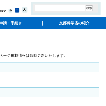
大
中
小
の変更
申請・手続き
文部科学省の紹介
ページ掲載情報は随時更新いたします。