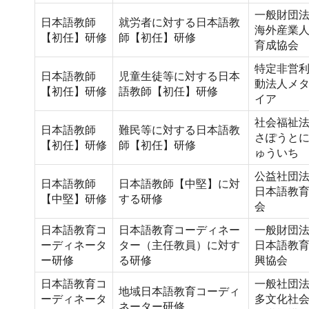
一般財団
日本語教師
就労者に対する日本語教
海外産業
【初任】研修
師【初任】研修
育成協会
特定非営
日本語教師
児童生徒等に対する日本
動法人メ
【初任】研修
語教師【初任】研修
イア
社会福祉
日本語教師
難民等に対する日本語教
さぽうと
【初任】研修
師【初任】研修
ゅういち
公益社団
日本語教師
日本語教師【中堅】に対
日本語教
【中堅】研修
する研修
会
日本語教育コ
日本語教育コーディネー
一般財団
ーディネータ
ター（主任教員）に対す
日本語教
ー研修
る研修
興協会
日本語教育コ
一般社団
地域日本語教育コーディ
ーディネータ
多文化社
ネーター研修