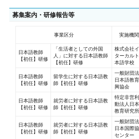
募集案内・研修報告等
事業区分
実施機関
「生活者としての外国
株式会社
日本語教師
人」に対する日本語教師
ターカル
【初任】研修
【初任】研修
本語学校
一般財団
日本語教師
留学生に対する日本語教
日本語教
【初任】研修
師【初任】研修
興協会
特定非営
日本語教師
就労者に対する日本語教
動法人日
【初任】研修
師【初任】研修
教育研究
一般財団
日本語教師
就労者に対する日本語教
日本国際
【初任】研修
師【初任】研修
センター