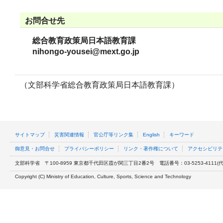
お問合せ先
総合教育政策局日本語教育課
nihongo-yousei@mext.go.jp
（文部科学省総合教育政策局日本語教育課）
サイトマップ
災害関連情報
官公庁等リンク集
English
キーワード
御意見・お問合せ
プライバシーポリシー
リンク・著作権について
アクセシビリテ
文部科学省
〒100-8959 東京都千代田区霞が関三丁目2番2号
電話番号：03-5253-4111(代表
Copyright (C) Ministry of Education, Culture, Sports, Science and Technology