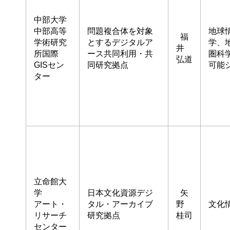
中部大学
中部高等
問題複合体を対象
地球
福
学術研究
とするデジタルア
学、
井
所国際
ース共同利用・共
圏科
弘道
GISセン
同研究拠点
可能
ター
立命館大
学
日本文化資源デジ
矢
アート・
タル・アーカイブ
野
文化
リサーチ
研究拠点
桂司
センター