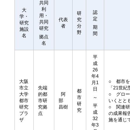
共同
利
大
認
研
用・
学・
定
代表
究
共同
研究
者
分
期
研究
施設
野
間
名
拠点
名
平
成
26
年4
大阪
○ 都市
月1
市立
先端
「21世
日
都
大学
的都
阿
○ グロ
市
～
都市
市研
部
いくとと
研
平
研究
究拠
昌樹
○ 関連
究
成
プラ
点
の成果報
32
ザ
施を通じ
年3