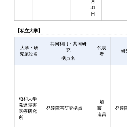
月
31
日
【私立大学】
共同利用・共同研
大学・研
代表
究
研
究施設名
者
拠点名
昭和大学
加
発達障害
発達障害研究拠点
藤
発達
医療研究
進昌
所