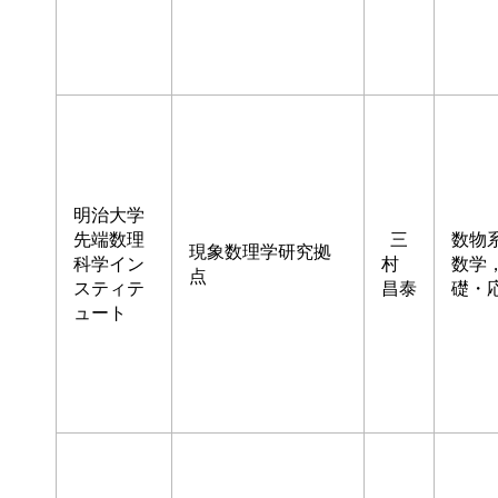
明治大学
先端数理
三
数物
現象数理学研究拠
科学イン
村
数学
点
スティテ
昌泰
礎・
ュート