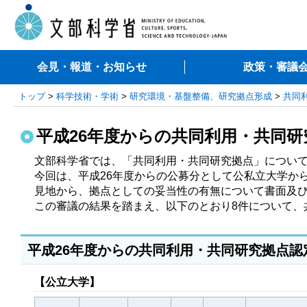
会見・報道・お知らせ
政策・審議
トップ
>
科学技術・学術
>
研究環境・基盤整備、研究拠点形成
>
共同利用
平成26年度からの共同利用・共同
文部科学省では、「共同利用・共同研究拠点」について
今回は、平成26年度からの公募分として公私立大学か
見地から、拠点としての妥当性の有無について書面及び
この審議の結果を踏まえ、以下のとおり8件について、
平成26年度からの共同利用・共同研究拠点認
【公立大学】