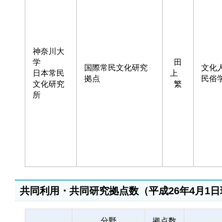
神奈川大
学
田
国際常民文化研究
文化
日本常民
上
拠点
民俗
文化研究
繁
所
共同利用・共同研究拠点数（平成26年4月1
分野
拠点数