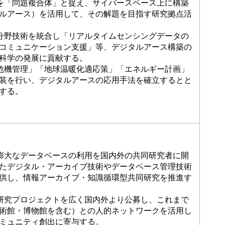
を「問題複合体」と捉え、サイバースペース上に構築
ルアース）を活用して、その解題を目指す研究拠点活
分野技術を統合し「リアルタイムセンシングデータの
コミュニケーション支援」等、デジタルアース構築の
科学の発展に貢献する。
危機管理」「地球温暖化適応策」「エネルギー計画」
装を行い、デジタルアースの応用手法を確立するとと
成する。
膨大なデータベースの利用を国内外の共同研究者に開
たデジタル・アーカイブ技術やデータベース管理技術
供し、情報アーカイブ・知識循環型共同研究を推進す
研究プロジェクトを広く国内外より公募し、これまで
術館・博物館を含む）との人的ネットワークを活用し
ミュニティ創出に寄与する。