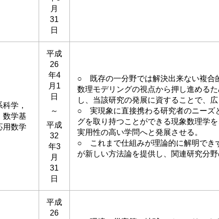
月
31
日
平成
26
年4
○ 既存の一分野では解決出来ない複合
月1
数理モデリングの視点から押し進めるた
日
し、当該研究の発展に資することで、広
系科学，
～
○ 実現象に直接携わる研究者のニーズ
，数学基
グを取り持つことができる現象数理学を
平成
応用数学
実用性の高い学問へと発展させる。
32
○ これまで仕組みが理論的に解明でき
年3
が新しい方法論を提供し、関連研究分野
月
31
日
平成
26