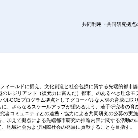
共同利用・共同研究拠点
をフィールドに据え、文化創造と社会包摂に資する先端的都市
紀型のレジリアント（復元力に富んだ）都市」のあるべき理念モ
ーバルCOEプログラム拠点としてグローバルな人材の育成に取
もに、さらなるスケールアップが望めるよう、若手研究者の育
研究者コミュニティとの連携・協力による共同研究の公募の実
告、加えて拠点による先端都市研究の推進内容に関する活動の
て、地域社会および国際社会の発展に貢献することを目指す。