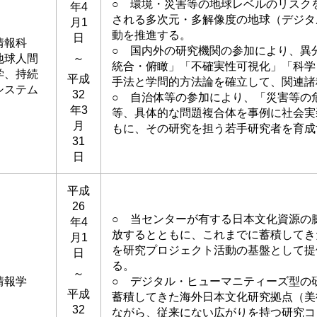
○ 環境・災害等の地球レベルのリスク
年4
される多次元・多解像度の地球（デジタ
月1
動を推進する。
日
情報科
○ 国内外の研究機関の参加により、異
地球人間
～
統合・俯瞰」「不確実性可視化」「科学
学、持続
平成
手法と学問的方法論を確立して、関連諸
システム
32
○ 自治体等の参加により、「災害等の
年3
等、具体的な問題複合体を事例に社会実
月
もに、その研究を担う若手研究者を育
31
日
平成
26
○ 当センターが有する日本文化資源の
年4
放するとともに、これまでに蓄積してき
月1
を研究プロジェクト活動の基盤として提
日
る。
～
情報学
○ デジタル・ヒューマニティーズ型の
平成
蓄積してきた海外日本文化研究拠点（美
32
ながら、従来にない広がりを持つ研究コ