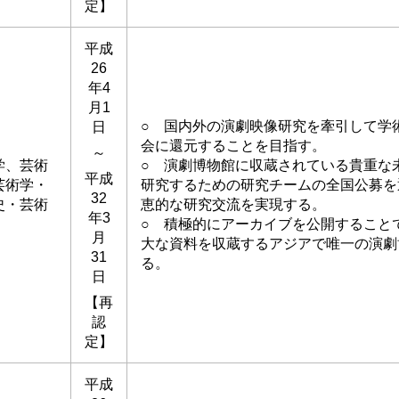
定】
平成
26
年4
月1
○ 国内外の演劇映像研究を牽引して学
日
会に還元することを目指す。
～
学、芸術
○ 演劇博物館に収蔵されている貴重な
平成
芸術学・
研究するための研究チームの全国公募を
32
史・芸術
恵的な研究交流を実現する。
年3
○ 積極的にアーカイブを公開すること
月
大な資料を収蔵するアジアで唯一の演劇
31
る。
日
【再
認
定】
平成