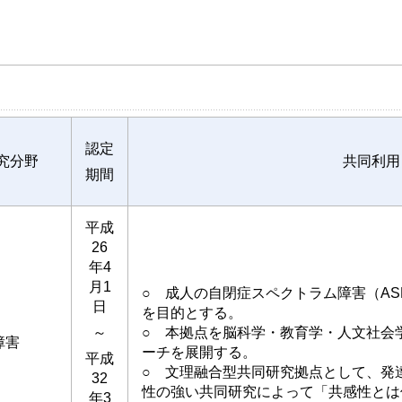
認定
究分野
共同利用
期間
平成
26
年4
月1
○ 成人の自閉症スペクトラム障害（A
日
を目的とする。
～
○ 本拠点を脳科学・教育学・人文社会
障害
ーチを展開する。
平成
○ 文理融合型共同研究拠点として、発
32
性の強い共同研究によって「共感性とは
年3