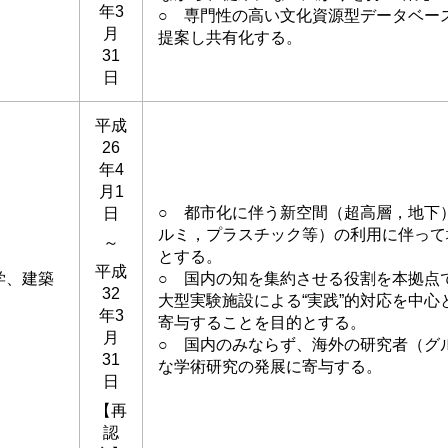
年3
○ 専門性の高い文化資源型データベー
月
提案し共有化する。
31
日
平成
26
年4
月1
○ 都市化に伴う新空間（超高層，地下
日
ルミ，プラスチック等）の利用に伴って
～
とする。
平成
学、建築
○ 国内の知を集約させる役割を本拠点
32
大型実験施設による“実践”的対応を中
年3
寄与することを目的とする。
月
○ 国内のみならず、海外の研究者（グ
31
な学術研究の発展に寄与する。
日
【再
認