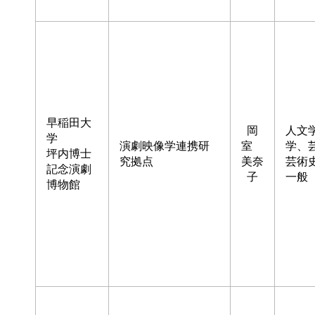
早稲田大
岡
人文
学
演劇映像学連携研
室
学、
坪内博士
究拠点
美奈
芸術
記念演劇
子
一般
博物館