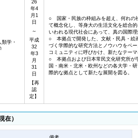
26
年4
月1
○ 国家・民族の枠組みを超え、何れの
日
て概念化し、等身大の生活文化を総合的
～
いわれる現代社会にあって、真の国際理
○ 本拠点で開発した、文献・民具・絵
平成
人類学・
づく学際的な研究方法とノウハウをベー
32
学
コミュニティに呼びかけ、新たなテーマ
年3
○ 本拠点および日本常民文化研究所が
月
国・南米・北米・欧州などの各大学・研
31
際的な拠点として新たな展開を図る。
日
【再
認
定】
日現在）
備考