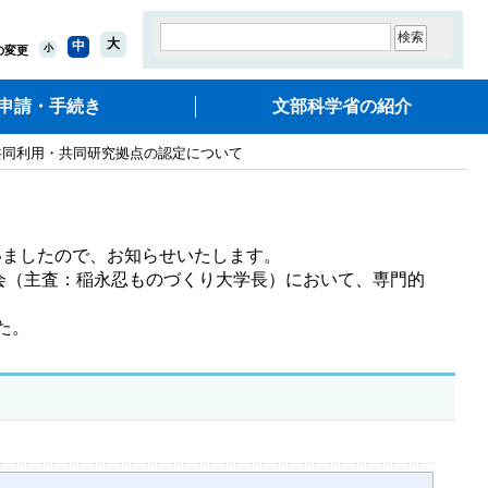
大
中
小
の変更
申請・手続き
文部科学省の紹介
の共同利用・共同研究拠点の認定について
ましたので、お知らせいたします。

会（主査：稲永忍ものづくり大学長）において、専門的
た。