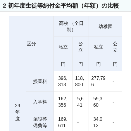
2 初年度生徒等納付金平均額（年額）の比較
高校 （全日
幼稚園
制）
区分
公
公
私立
私立
立
立
円
円
円
円
396,
118,
277,79
授業料
-
313
800
6
162,
5,6
59,3
入学料
-
356
41
60
29
年
度
施設整
169,
34,0
-
-
備費等
611
12