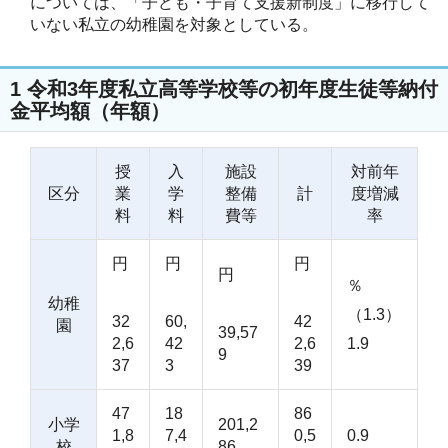
については、「子ども・子育て支援新制度」に移行して
いない私立の幼稚園を対象としている。
1 令和3年度私立高等学校等の初年度生徒等納付
金平均額（年額）
授
入
施設
対前年
区分
業
学
整備
計
度増減
料
料
費等
率
円
円
円
円
％
幼稚
（1.3）
32
60,
42
園
39,57
2,6
42
2,6
1.9
9
37
3
39
47
18
86
小学
201,2
1,8
7,4
0,5
0.9
校
86