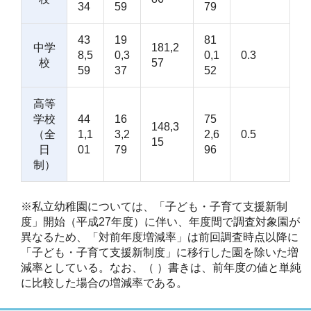
34
59
79
43
19
81
中学
181,2
8,5
0,3
0,1
0.3
校
57
59
37
52
高等
学校
44
16
75
148,3
（全
1,1
3,2
2,6
0.5
15
日
01
79
96
制）
※私立幼稚園については、「子ども・子育て支援新制
度」開始（平成27年度）に伴い、年度間で調査対象園が
異なるため、「対前年度増減率」は前回調査時点以降に
「子ども・子育て支援新制度」に移行した園を除いた増
減率としている。なお、（ ）書きは、前年度の値と単純
に比較した場合の増減率である。