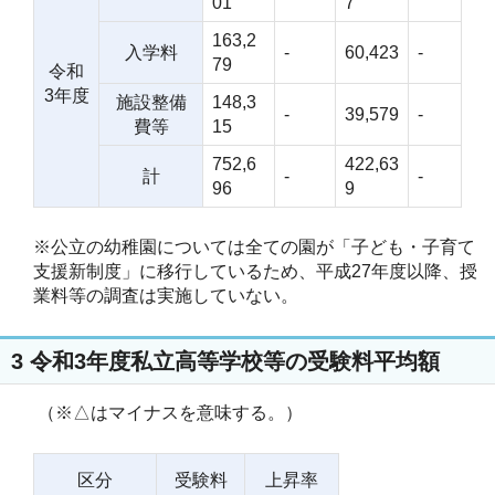
01
7
163,2
入学料
-
60,423
-
79
令和
3年度
施設整備
148,3
-
39,579
-
費等
15
752,6
422,63
計
-
-
96
9
※公立の幼稚園については全ての園が「子ども・子育て
支援新制度」に移行しているため、平成27年度以降、授
業料等の調査は実施していない。
3 令和3年度私立高等学校等の受験料平均額
（※△はマイナスを意味する。）
区分
受験料
上昇率