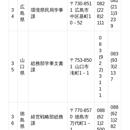
082
〒730-851
082
広
(21
3
環境県民局学事
1 広島市
(22
島
1)3
4
課
中区基町1
8)2
県
23
0－52
111
9
0
8
3
083
(9
山
〒753-850
(93
3
総務部学事文書
2
口
1 山口市
3)2
5
課
2)
県
滝町1－1
13
3
7
1
1
1
088
〒770-857
088
徳
(62
3
経営戦略部総務
0 徳島市
(62
島
1)2
6
課
万代町1－
1)2
県
82
1
500