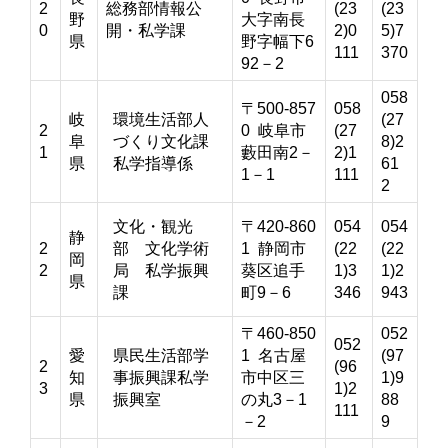
2
総務部情報公
(23
(23
野
大字南長
0
開・私学課
2)0
5)7
県
野字幅下6
111
370
92－2
058
〒500-857
058
岐
環境生活部人
(27
2
0 岐阜市
(27
阜
づくり文化課
8)2
1
藪田南2－
2)1
県
私学指導係
61
1－1
111
2
文化・観光
〒420-860
054
054
静
2
部 文化学術
1 静岡市
(22
(22
岡
2
局 私学振興
葵区追手
1)3
1)2
県
課
町9－6
346
943
〒460-850
052
052
愛
県民生活部学
1 名古屋
(97
2
(96
知
事振興課私学
市中区三
1)9
3
1)2
県
振興室
の丸3－1
88
111
－2
9