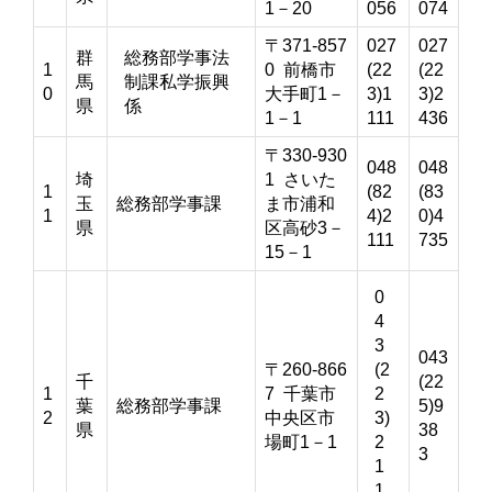
1－20
056
074
〒371-857
027
027
群
総務部学事法
1
0 前橋市
(22
(22
馬
制課私学振興
0
大手町1－
3)1
3)2
県
係
1－1
111
436
〒330-930
048
048
埼
1 さいた
1
(82
(83
玉
総務部学事課
ま市浦和
1
4)2
0)4
県
区高砂3－
111
735
15－1
0
4
3
043
〒260-866
(2
千
(22
1
7 千葉市
2
葉
総務部学事課
5)9
2
中央区市
3)
県
38
場町1－1
2
3
1
1