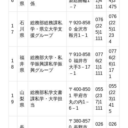
6
新総曲輪1
1)4
4)3
県
係
－7
111
475
076
076
石
総務部総務課私
〒920-858
(22
1
(22
川
学・県立大学支
0 金沢市
5)1
7
5)1
県
援グループ
鞍月1－1
23
111
4
077
〒910-858
077
福
総務部大学・私
6(2
1
0 福井市
6(2
井
学振興課私学振
6)1
8
大手3－17
1)1
県
興グループ
17
－1
111
1
055
〒400-850
055
山
総務部私学文書
(22
1
1 甲府市
(23
梨
課私学・大学担
3)1
9
丸の内1－
7)1
県
当
41
6－1
111
5
〒380-857
026
026
長
0 長野市