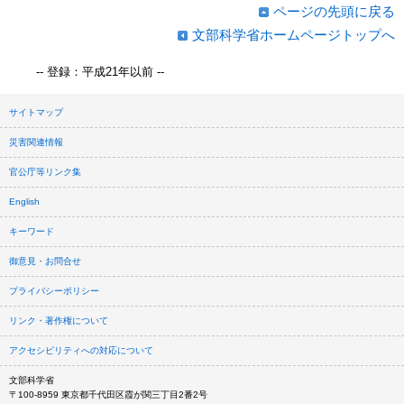
ページの先頭に戻る
文部科学省ホームページトップへ
-- 登録：平成21年以前 --
サイトマップ
災害関連情報
官公庁等リンク集
English
キーワード
御意見・お問合せ
プライバシーポリシー
リンク・著作権について
アクセシビリティへの対応について
文部科学省
〒100-8959 東京都千代田区霞が関三丁目2番2号