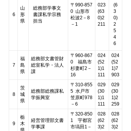
〒990-857
023
(6
山
総務部学事文
0 山形市
(63
3
6
形
書課私学宗務
松波2－8
0)2
0)
県
担当
－1
211
2
5
4
6
〒960-867
024
024
福
総務部文書管財
0 福島市
(52
(52
7
島
総室私学・法人
杉妻町2－
1)1
1)7
県
課
16
111
903
〒310-855
029
029
茨
総務部総務課私
5 水戸市
(30
(30
8
城
学振興室
笠原町978
1)1
1)2
県
－6
111
259
〒320-850
028
028
栃
経営管理部文書
1 宇都宮
(62
(62
9
木
学事課
市塙田1－
3)2
3)2
県