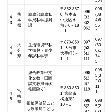
554
〒862-857
096
096
熊
総務部総務私
0 熊本市
(38
4
(33
本
学局私学振興
中央区水
4)6
3
3)2
県
課
前寺6－18
55
062
－1
2
097
〒870-850
097
大
生活環境部私
(50
4
1 大分市
(53
分
学振興・青少
6)1
4
大手町3－
6)1
県
年課私学班
74
1－1
111
5
098
総合政策部文
098
5(3
化文教・国際
5(2
2)0
課文教担当(幼
6)7
11
〒880-850
稚園除く)
118
宮
1
4
1 宮崎市
崎
5
橘通東2－
098
098
県
福祉保健部こど
10－1
5(2
5(2
も政策局こども
6)7
6)3