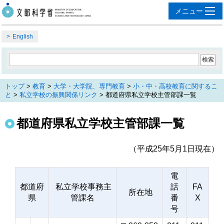
English
トップ
>
教育
>
大学・大学院、専門教育
>
小・中・高校教育に関するこ
と
>
私立学校の振興関係リンク
> 都道府県私立学校主管部課一覧
都道府県私立学校主管部課一覧
（平成25年5月1日現在）
電
都道府
私立学校事務主
話
FA
所在地
県
管課名
番
X
号