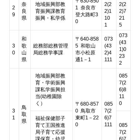
〒630-850
奈
地域振興部教
2(2
2(2
2
1 奈良市
良
育振興課教育
2)1
2)7
9
登大路町3
県
振興・私学係
10
21
0
1
5
073
和
〒640-858
073
(43
3
歌
総務部総務管理
5 和歌山
(43
1)0
0
山
局総務学事課
市小松原
2)4
23
県
通1－1
111
2
地域振興部教
085
育・学術振興
7(2
課私学振興担
6)8
当(幼稚園除
11
く）
0
〒680-857
085
鳥
3
0 鳥取市
7(2
取
1
東町1－22
6)7
福祉保健部子
県
0
111
育て王国推進
085
局子育て応援
7(2
課保育・幼児
6)7