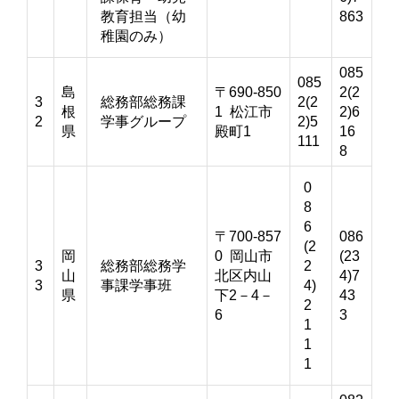
教育担当（幼
863
稚園のみ）
085
085
島
〒690-850
2(2
3
総務部総務課
2(2
根
1 松江市
2)6
2
学事グループ
2)5
県
殿町1
16
111
8
0
8
6
〒700-857
086
(2
岡
0 岡山市
(23
3
総務部総務学
2
山
北区内山
4)7
3
事課学事班
4)
県
下2－4－
43
2
6
3
1
1
1