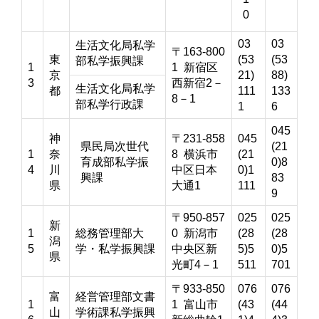
0
03
03
生活文化局私学
〒163-800
東
(53
(53
部私学振興課
1
1 新宿区
京
21)
88)
3
西新宿2－
生活文化局私学
都
111
133
8－1
部私学行政課
1
6
045
神
〒231-858
045
県民局次世代
(21
1
奈
8 横浜市
(21
育成部私学振
0)8
4
川
中区日本
0)1
興課
83
県
大通1
111
9
〒950-857
025
025
新
1
総務管理部大
0 新潟市
(28
(28
潟
5
学・私学振興課
中央区新
5)5
0)5
県
光町4－1
511
701
〒933-850
076
076
富
経営管理部文書
1
1 富山市
(43
(44
山
学術課私学振興