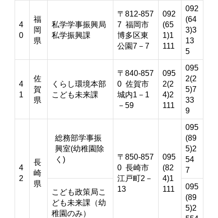
092
〒812-857
092
福
(64
4
私学学事振興局
7 福岡市
(65
岡
3)3
0
私学振興課
博多区東
1)1
県
13
公園7－7
111
5
095
〒840-857
095
佐
2(2
4
くらし環境本部
0 佐賀市
2(2
賀
5)7
1
こども未来課
城内1－1
4)2
県
33
－59
111
9
095
総務部学事振
(89
興室(幼稚園除
5)2
〒850-857
095
く)
54
長
4
0 長崎市
(82
7
崎
2
江戸町2－
4)1
県
095
13
111
こども政策局こ
(89
ども未来課（幼
5)2
稚園のみ）