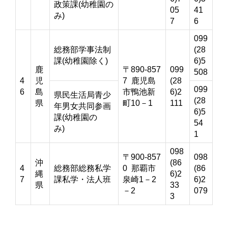
政策課(幼稚園の
05
41
み)
7
6
099
総務部学事法制
(28
課(幼稚園除く)
6)5
鹿
〒890-857
099
508
4
児
7 鹿児島
(28
099
6
島
市鴨池新
6)2
県民生活局青少
(28
県
町10－1
111
年男女共同参画
6)5
課(幼稚園の
54
み)
1
098
〒900-857
098
沖
(86
4
総務部総務私学
0 那覇市
(86
縄
6)2
7
課私学・法人班
泉崎1－2
6)2
県
33
－2
079
3