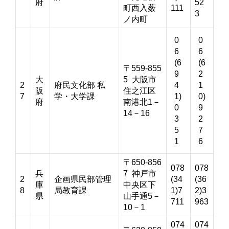
府
52
町西入薮
111
3
ノ内町
0
0
6
6
(6
(6
〒559-855
9
2
大
5 大阪市
2
府民文化部 私
4
1
阪
住之江区
7
学・大学課
1)
0)
府
南港北1－
0
9
14－16
3
2
5
7
1
6
〒650-856
078
078
兵
7 神戸市
2
企画県民部管理
(34
(36
庫
中央区下
8
局教育課
1)7
2)3
県
山手通5－
711
963
10－1
074
074