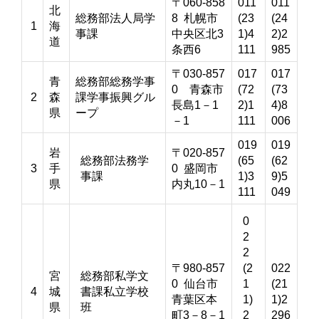
〒060-858
011
011
北
総務部法人局学
8 札幌市
(23
(24
1
海
事課
中央区北3
1)4
2)2
道
条西6
111
985
〒030-857
017
017
青
総務部総務学事
0 青森市
(72
(73
2
森
課学事振興グル
長島1－1
2)1
4)8
県
ープ
－1
111
006
019
019
岩
〒020-857
総務部法務学
(65
(62
3
手
0 盛岡市
事課
1)3
9)5
県
内丸10－1
111
049
0
2
2
〒980-857
(2
022
宮
総務部私学文
0 仙台市
1
(21
4
城
書課私立学校
青葉区本
1)
1)2
県
班
町3－8－1
2
296