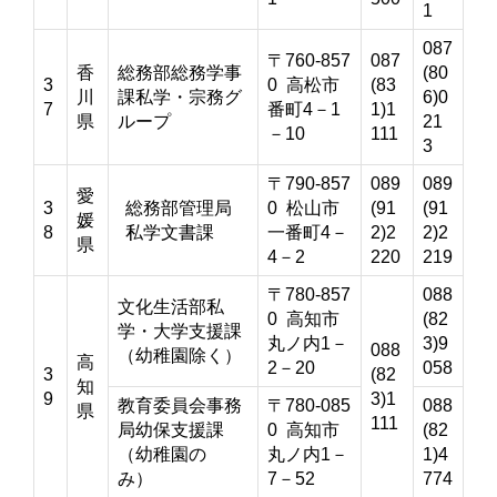
1
087
〒760-857
087
香
総務部総務学事
(80
3
0 高松市
(83
川
課私学・宗務グ
6)0
7
番町4－1
1)1
県
ループ
21
－10
111
3
〒790-857
089
089
愛
3
総務部管理局
0 松山市
(91
(91
媛
8
私学文書課
一番町4－
2)2
2)2
県
4－2
220
219
〒780-857
088
文化生活部私
0 高知市
(82
学・大学支援課
丸ノ内1－
3)9
088
（幼稚園除く）
高
2－20
058
3
(82
知
9
3)1
教育委員会事務
〒780-085
088
県
111
局幼保支援課
0 高知市
(82
（幼稚園の
丸ノ内1－
1)4
み）
7－52
774