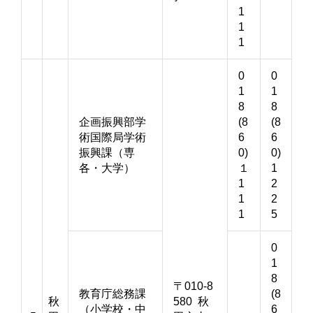
1
1
1
0
0
1
1
8
8
企画振興部学
(8
(8
術国際局学術
6
6
振興課（専
0)
0)
各・大学）
１
1
1
2
1
2
1
5
0
1
8
〒010-8
教育庁総務課
(8
秋
580 秋
（小学校・中
6