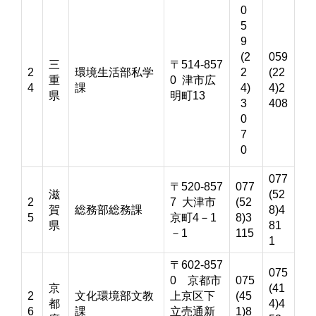
0
5
9
(2
059
三
〒514-857
2
環境生活部私学
2
(22
重
0 津市広
4
課
4)
4)2
県
明町13
3
408
0
7
0
077
〒520-857
077
滋
(52
2
7 大津市
(52
賀
総務部総務課
8)4
5
京町4－1
8)3
県
81
－1
115
1
〒602-857
075
0 京都市
075
京
(41
2
文化環境部文教
上京区下
(45
都
4)4
6
課
立売通新
1)8