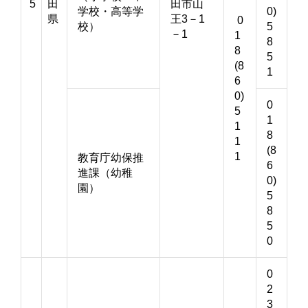
5
田
田市山
学校・高等学
0)
県
王3－1
0
校）
5
－1
1
8
8
5
(8
1
6
0)
0
5
1
1
8
1
(8
1
教育庁幼保推
6
進課（幼稚
0)
園）
5
8
5
0
0
2
3